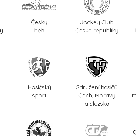
Český
Jockey Club
ky
běh
České republiky
Hasičský
Sdružení hasičů
sport
Čech, Moravy
t
a Slezska