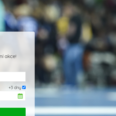
í akce!
+3 dny