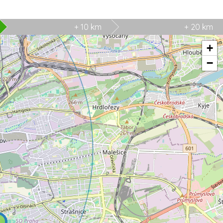
+ 10 km
+ 20 km
+
−