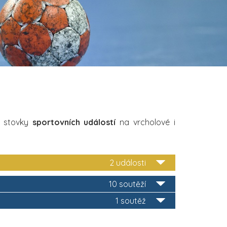
i stovky
sportovních událostí
na vrcholové i
2 události
10 soutěží
1 soutěž