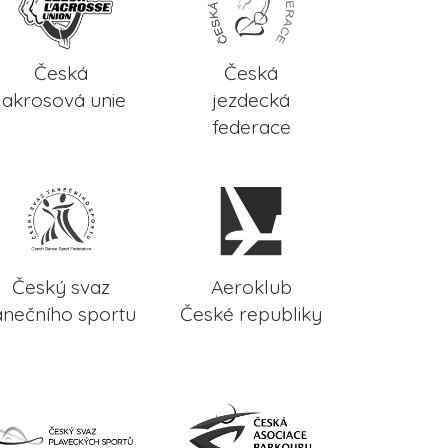
Česká
Česká
lakrosová unie
jezdecká
federace
Český svaz
Aeroklub
anečního sportu
České republiky