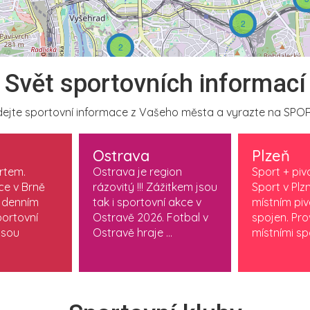
2
2
Svět sportovních informací
ejte sportovní informace z Vašeho města a vyrazte na SPOR
Ostrava
Plzeň
ortem.
Ostrava je region
Sport + piv
ce v Brně
rázovitý !!! Zážitkem jsou
Sport v Plzn
 denním
tak i sportovní akce v
místním pi
ortovní
Ostravě 2026. Fotbal v
spojen. Pr
jsou
Ostravě hraje ...
místními spo