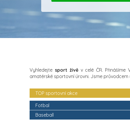
Vyhledejte
sport živě
v celé ČR. Přinášíme
amatérské sportovní úrovni. Jsme průvodcem
TOP sportovní akce
Fotbal
Baseball