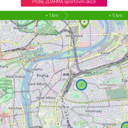
Přidej ZDARMA sportovní akce
2
+ 1 km
+ 5 km
2
3