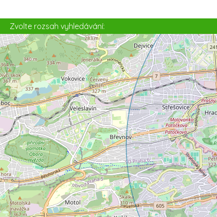
5
Zvolte rozsah vyhledávání: