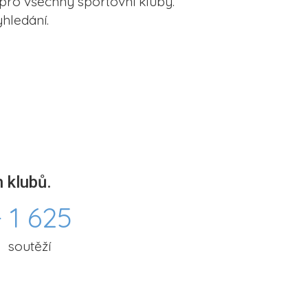
pro všechny sportovní kluby.
hledání.
 klubů.
 1 625
soutěží