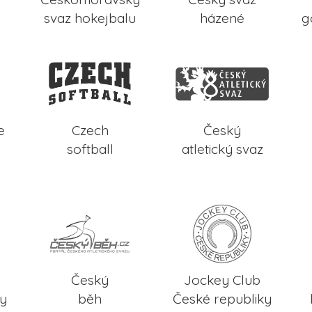
svaz hokejbalu
házené
g
e
Czech
Český
softball
atletický svaz
Český
Jockey Club
ky
běh
České republiky