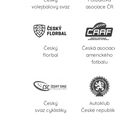
volejbalový svaz
asociace ČR
Český
Česká asociac
florbal
amerického
fotbalu
Český
Autoklub
svaz cyklistiky
České republi