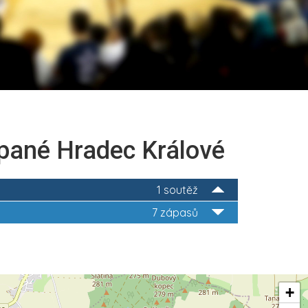
kopané Hradec Králové
1 soutěž
7 zápasů
+