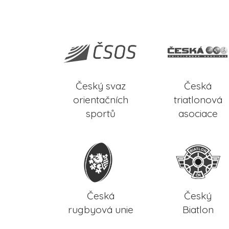
Český svaz
Česká
orientačních
triatlonová
sportů
asociace
Česká
Český
rugbyová unie
Biatlon