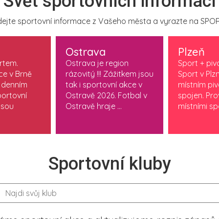
Svět sportovních informací
ejte sportovní informace z Vašeho města a vyrazte na SPOR
Ostrava
Plzeň
ortem.
Ostrava je region
Sport + piv
ce v Brně
rázovitý !!! Zážitkem jsou
Sport v Plzn
 denním
tak i sportovní akce v
místním pi
ortovní
Ostravě 2026. Fotbal v
spojen. Pr
jsou
Ostravě hraje ...
místními spo
Sportovní kluby