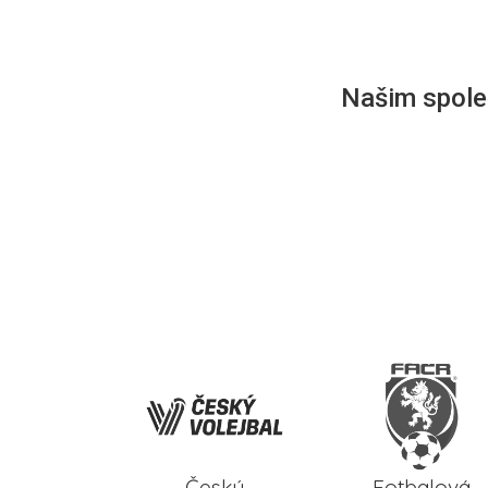
Našim společ
Český
Fotbalová