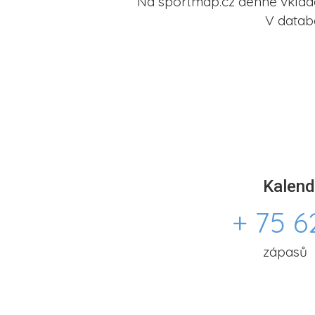
Na sportmap.cz denně vkládá
V datab
Kalend
+ 75 6
zápasů