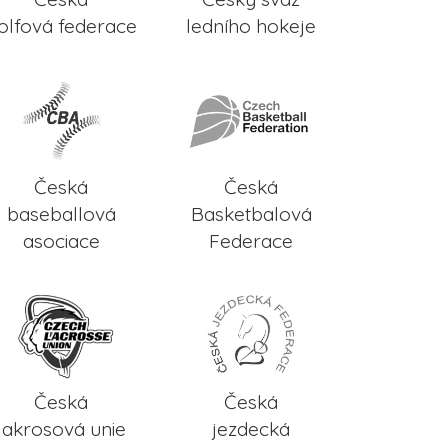
olfová federace
ledního hokeje
Česká
Česká
baseballová
Basketbalová
asociace
Federace
Česká
Česká
lakrosová unie
jezdecká