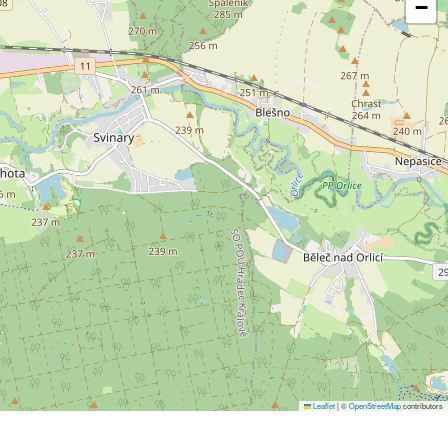
−
Leaflet
|
©
OpenStreetMap
contributors