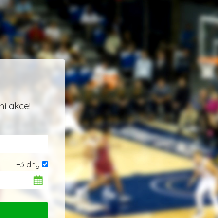
í akce!
+3 dny