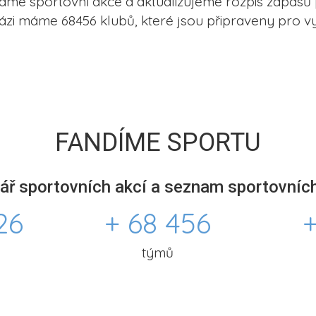
me sportovní akce a aktualizujeme rozpis zápasů 
ázi máme 68456 klubů, které jsou připraveny pro vy
FANDÍME SPORTU
ář sportovních akcí a seznam sportovních
26
+ 68 456
+
týmů