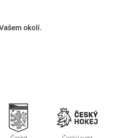
 Vašem okolí.
Česká
Český svaz