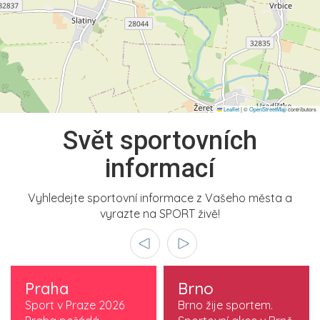
Leaflet
|
©
OpenStreetMap
contributors
Svět sportovních
informací
Vyhledejte sportovní informace z Vašeho města a
vyrazte na SPORT živě!
Praha
Brno
Sport v Praze 2026
Brno žije sportem.