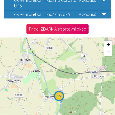
okresní přebor mladšího dorostu
9 zápasů
U-16
okresní přebor mladších žáků
9 zápasů
Přidej ZDARMA sportovní akce
+
−
15