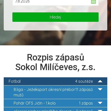
Rozpis zápasů
Sokol Milíčeves, z.s.
Fotbal
4 soutěže
8.liga - Ježeksport okresní přebor
11 zápasů
mužů
Pohár OFS Jičín - 1.kolo
1 zápas