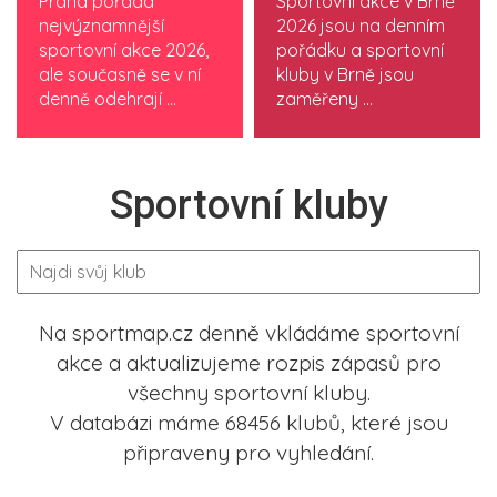
Praha pořádá
Sportovní akce v Brně
nejvýznamnější
2026 jsou na denním
sportovní akce 2026,
pořádku a sportovní
ale současně se v ní
kluby v Brně jsou
denně odehrají ...
zaměřeny ...
Sportovní kluby
Na sportmap.cz denně vkládáme sportovní
akce a aktualizujeme rozpis zápasů pro
všechny sportovní kluby.
V databázi máme 68456 klubů, které jsou
připraveny pro vyhledání.