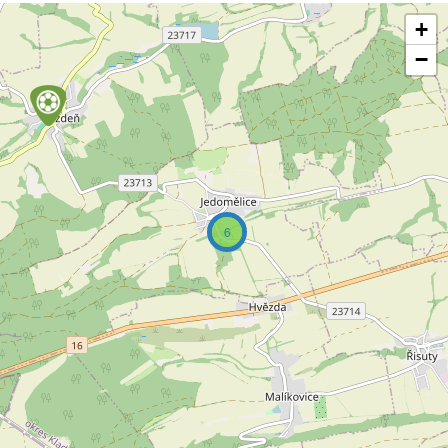
+
−
6