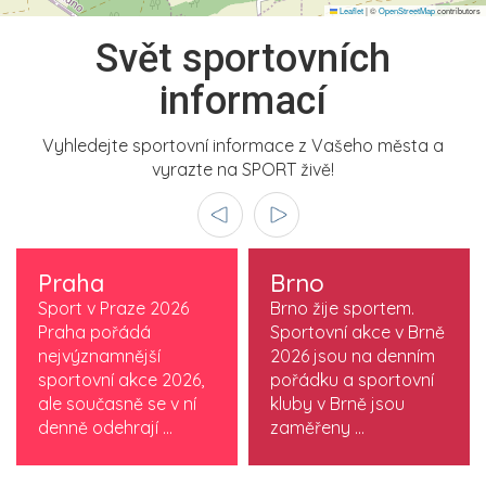
Leaflet
|
©
OpenStreetMap
contributors
Svět sportovních
informací
Vyhledejte sportovní informace z Vašeho města a
vyrazte na SPORT živě!
Praha
Brno
Sport v Praze 2026
Brno žije sportem.
Praha pořádá
Sportovní akce v Brně
nejvýznamnější
2026 jsou na denním
sportovní akce 2026,
pořádku a sportovní
ale současně se v ní
kluby v Brně jsou
denně odehrají ...
zaměřeny ...