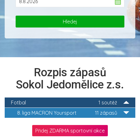
Rozpis zápasů
Sokol Jedomělice z.s.
Fotbal
1 soutěž
8. liga MACRON Yoursport
11 zápasů
Přidej ZDARMA sportovní akce