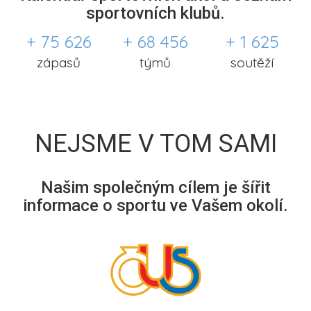
sportovních klubů.
+ 75 626
+ 68 456
+ 1 625
zápasů
týmů
soutěží
NEJSME V TOM SAMI
Našim společným cílem je šířit
informace o sportu ve Vašem okolí.