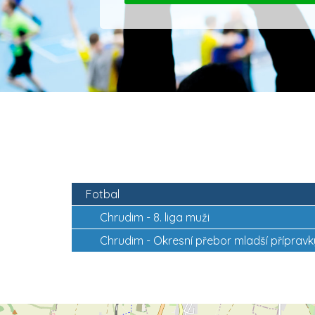
Fotbal
Chrudim -
8. liga muži
Chrudim -
Okresní přebor mladší přípravk