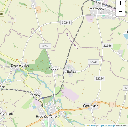
+
−
Leaflet
|
©
OpenStreetMap
contributors