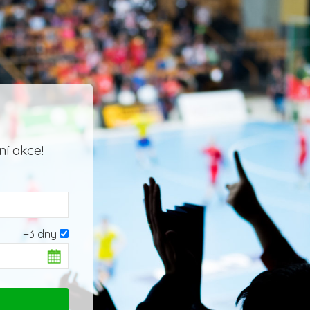
í akce!
+3 dny