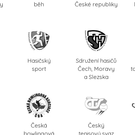
ky
běh
České republiky
Hasičský
Sdružení hasičů
sport
Čech, Moravy
t
a Slezska
Česká
Český
bowlingová
tenisový svaz