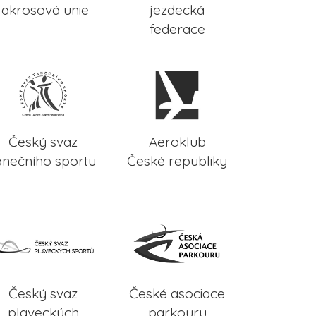
lakrosová unie
jezdecká
federace
Český svaz
Aeroklub
anečního sportu
České republiky
Český svaz
České asociace
plaveckých
parkouru