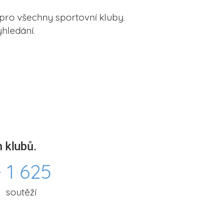
pro všechny sportovní kluby.
hledání.
 klubů.
 1 625
soutěží