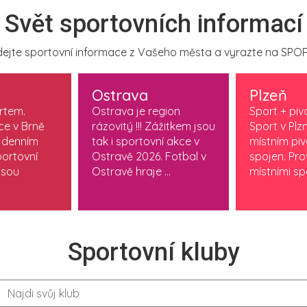
Svět sportovních informací
ejte sportovní informace z Vašeho města a vyrazte na SPOR
Ostrava
Plzeň
ortem.
Ostrava je region
Sport + piv
ce v Brně
rázovitý !!! Zážitkem jsou
Sport v Plzn
 denním
tak i sportovní akce v
místním pi
ortovní
Ostravě 2026. Fotbal v
spojen. Pr
jsou
Ostravě hraje ...
místními spo
Sportovní kluby