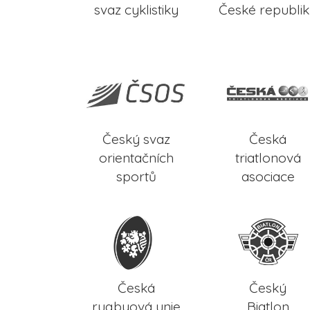
svaz cyklistiky
České republi
Český svaz
Česká
orientačních
triatlonová
sportů
asociace
Česká
Český
rugbyová unie
Biatlon