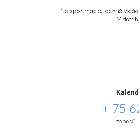
Na sportmap.cz denně vkládá
V datab
Kalend
+ 75 6
zápasů