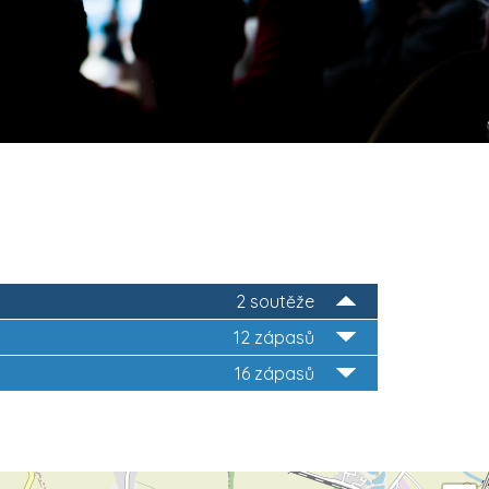
2 soutěže
12 zápasů
16 zápasů