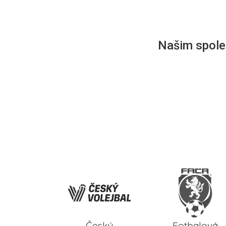
Našim společ
Český
Fotbalová