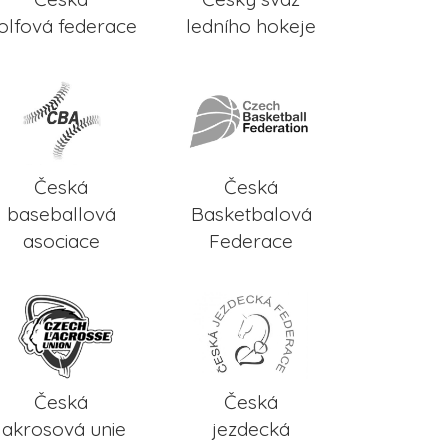
olfová federace
ledního hokeje
Česká
Česká
baseballová
Basketbalová
asociace
Federace
Česká
Česká
lakrosová unie
jezdecká