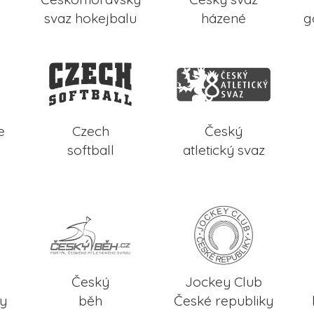
svaz hokejbalu
házené
g
e
Czech
Český
softball
atletický svaz
Český
Jockey Club
ky
běh
České republiky