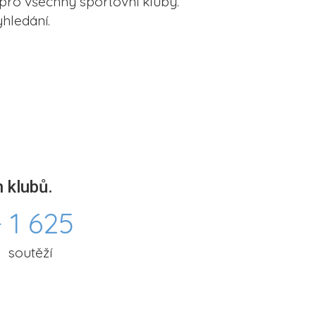
pro všechny sportovní kluby.
hledání.
 klubů.
 1 625
soutěží