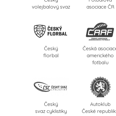
volejbalový svaz
asociace ČR
Český
Česká asociac
florbal
amerického
fotbalu
Český
Autoklub
svaz cyklistiky
České republi