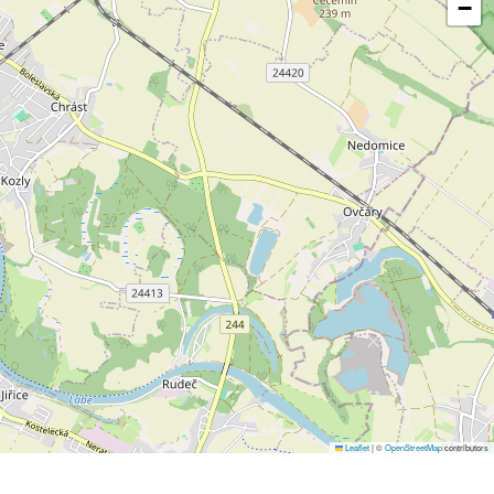
−
Leaflet
|
©
OpenStreetMap
contributors