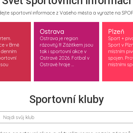
Svět sportovních informací
ejte sportovní informace z Vašeho města a vyrazte na SPOR
Ostrava
Plzeň
ortem.
Ostrava je region
Sport + piv
ce v Brně
rázovitý !!! Zážitkem jsou
Sport v Plzn
 denním
tak i sportovní akce v
místním pi
ortovní
Ostravě 2026. Fotbal v
spojen. Pr
jsou
Ostravě hraje ...
místními spo
Sportovní kluby