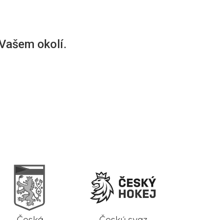
 Vašem okolí.
Česká
Český svaz