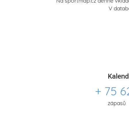
Na sportmap.cz denně vkládá
V datab
Kalend
+ 75 6
zápasů