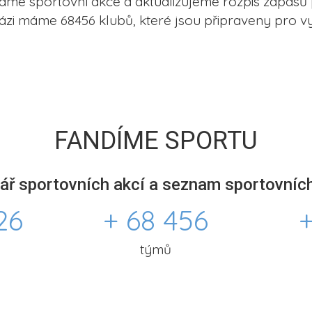
me sportovní akce a aktualizujeme rozpis zápasů 
ázi máme 68456 klubů, které jsou připraveny pro vy
FANDÍME SPORTU
ář sportovních akcí a seznam sportovních
26
+ 68 456
+
týmů