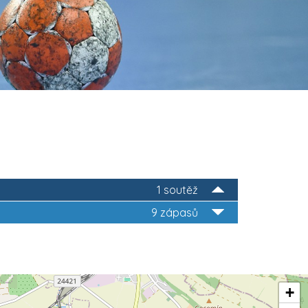
1 soutěž
9 zápasů
+