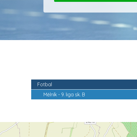
Fotbal
Mělník -
9. liga sk. B