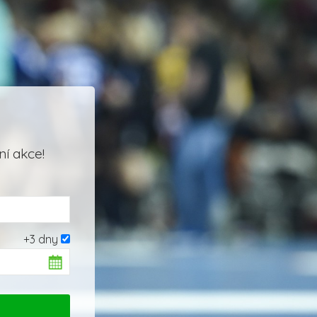
í akce!
+3 dny