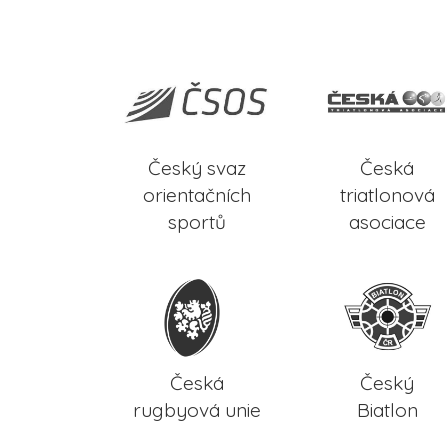
Český svaz
Česká
orientačních
triatlonová
sportů
asociace
Česká
Český
rugbyová unie
Biatlon