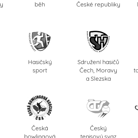
ky
běh
České republiky
Hasičský
Sdružení hasičů
sport
Čech, Moravy
t
a Slezska
Česká
Český
bowlingová
tenisový svaz