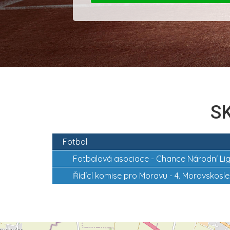
SK
Fotbal
Fotbalová asociace -
Chance Národní Li
Řídící komise pro Moravu -
4. Moravskoslez