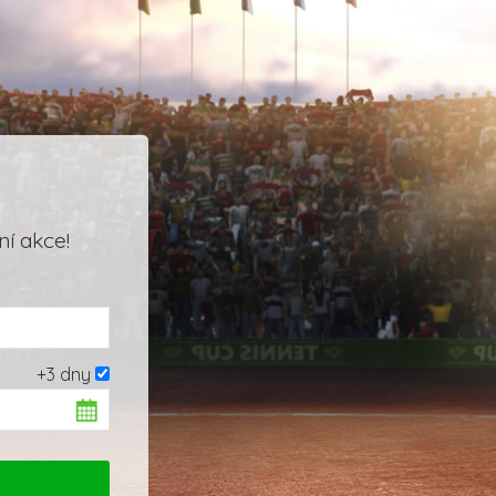
í akce!
+3 dny