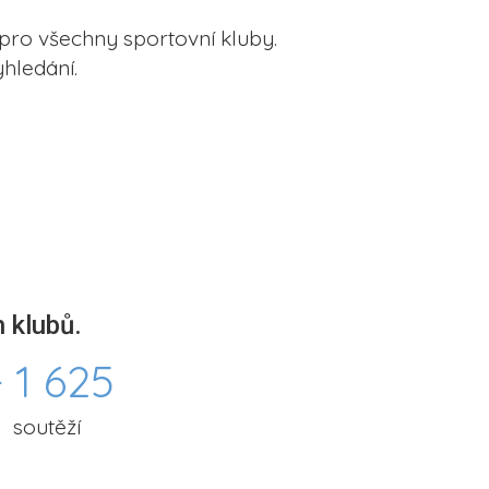
pro všechny sportovní kluby.
hledání.
 klubů.
 1 625
soutěží