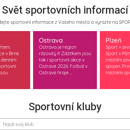
Svět sportovních informací
ejte sportovní informace z Vašeho města a vyrazte na SPOR
Ostrava
Plzeň
ortem.
Ostrava je region
Sport + piv
ce v Brně
rázovitý !!! Zážitkem jsou
Sport v Plzn
 denním
tak i sportovní akce v
místním pi
ortovní
Ostravě 2026. Fotbal v
spojen. Pr
jsou
Ostravě hraje ...
místními spo
Sportovní kluby