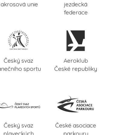
lakrosová unie
jezdecká
federace
Český svaz
Aeroklub
anečního sportu
České republiky
Český svaz
České asociace
plaveckých
parkouru