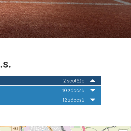
.s.
2 soutěže
10 zápasů
12 zápasů