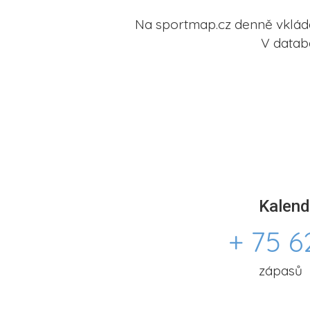
Na sportmap.cz denně vkládá
V datab
Kalend
+ 75 6
zápasů