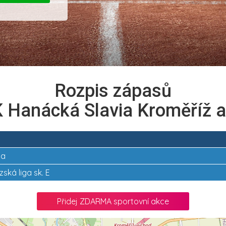
Rozpis zápasů
 Hanácká Slavia Kroměříž a
ga
ská liga sk. E
Přidej ZDARMA sportovní akce