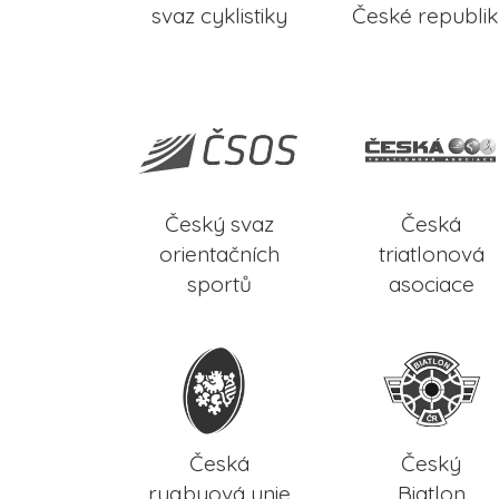
svaz cyklistiky
České republi
Český svaz
Česká
orientačních
triatlonová
sportů
asociace
Česká
Český
rugbyová unie
Biatlon