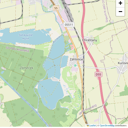
+
−
Leaflet
|
©
OpenStreetMap
contributors