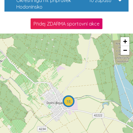
Okresní liga ml. přípravek
10 zápasů
Hodonínsko
Přidej ZDARMA sportovní akce
+
−
16