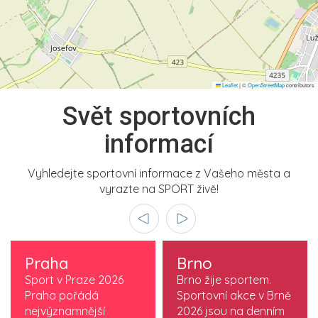
Leaflet
|
©
OpenStreetMap
contributors
Svět sportovních
informací
Vyhledejte sportovní informace z Vašeho města a
vyrazte na SPORT živě!
Praha
Brno
Sport v Praze 2026
Brno žije sportem.
Praha pořádá
Sportovní akce v Brně
nejvýznamnější
2026 jsou na denním