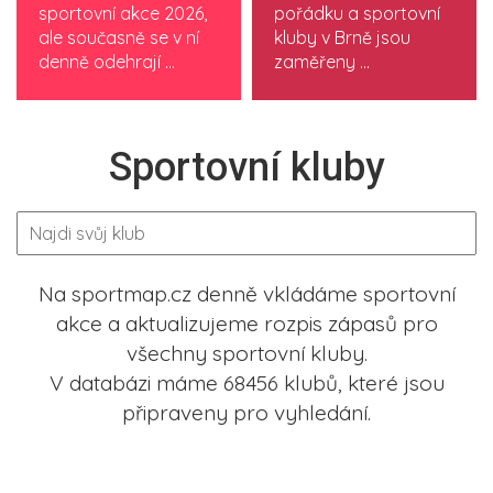
sportovní akce 2026,
pořádku a sportovní
ale současně se v ní
kluby v Brně jsou
denně odehrají ...
zaměřeny ...
Sportovní kluby
Na sportmap.cz denně vkládáme sportovní
akce a aktualizujeme rozpis zápasů pro
všechny sportovní kluby.
V databázi máme 68456 klubů, které jsou
připraveny pro vyhledání.