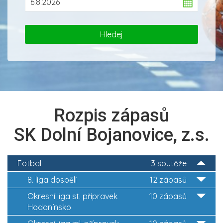
Rozpis zápasů
SK Dolní Bojanovice, z.s.
Fotbal
3 soutěže
8. liga dospělí
12 zápasů
Okresní liga st. přípravek
10 zápasů
Hodonínsko