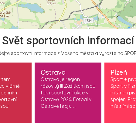
Svět sportovních informací
ejte sportovní informace z Vašeho města a vyrazte na SPOR
Ostrava
Plzeň
ortem.
Ostrava je region
Sport + piv
ce v Brně
rázovitý !!! Zážitkem jsou
Sport v Plzn
 denním
tak i sportovní akce v
místním pi
ortovní
Ostravě 2026. Fotbal v
spojen. Pr
jsou
Ostravě hraje ...
místními spo