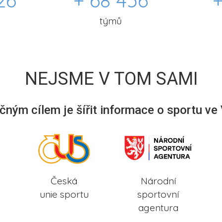
26
+ 68 456
+
týmů
NEJSME V TOM SAMI
ným cílem je šířit informace o sportu ve
Česká
Národní
unie sportu
sportovní
agentura