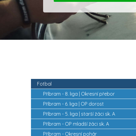
Fotbal
Příbram -
8. liga | Okresní přebor
Příbram -
6. liga | OP dorost
Příbram -
5. liga | starší žáci sk. A
Příbram -
OP mladší žáci sk. A
2
Příbram -
Okresní pohár