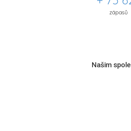
+ 75 6
zápasů
Našim společ