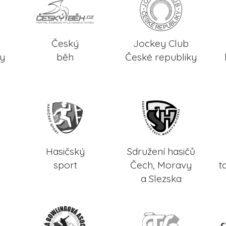
Český
Jockey Club
ky
běh
České republiky
Hasičský
Sdružení hasičů
sport
Čech, Moravy
t
a Slezska