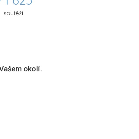
 1 625
soutěží
 Vašem okolí.