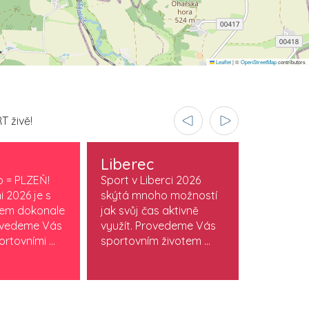
Leaflet
|
©
OpenStreetMap
contributors
T živě!
Liberec
Olomo
o = PLZEŇ!
Sport v Liberci 2026
Sport v O
i 2026 je s
skýtá mnoho možností
je součást
vem dokonale
jak svůj čas aktivně
stylu. Obj
ovedeme Vás
využít. Provedeme Vás
která žijí
rtovními ...
sportovním životem ...
sportem. M