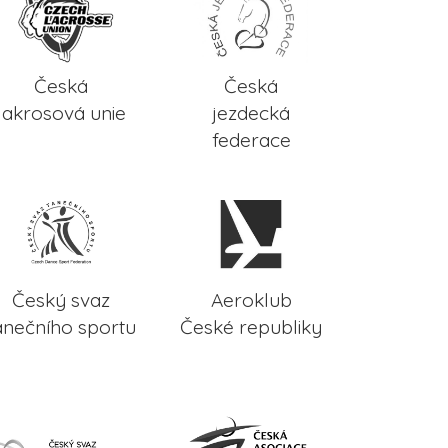
Česká
Česká
lakrosová unie
jezdecká
federace
Český svaz
Aeroklub
anečního sportu
České republiky