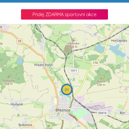
Přidej ZDARMA sportovní akce
20