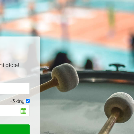
í akce!
+3 dny