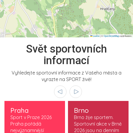
Leaflet
|
©
OpenStreetMap
contributors
Svět sportovních
informací
Vyhledejte sportovní informace z Vašeho města a
vyrazte na SPORT živě!
Praha
Brno
Sport v Praze 2026
Brno žije sportem.
Praha pořádá
Sportovní akce v Brně
nejvýznamnější
2026 jsou na denním