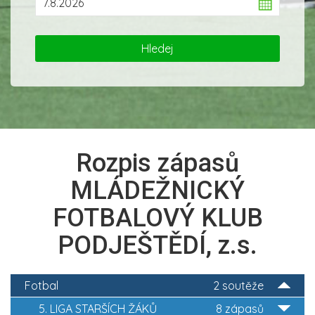
Rozpis zápasů
MLÁDEŽNICKÝ
FOTBALOVÝ KLUB
PODJEŠTĚDÍ, z.s.
Fotbal
2 soutěže
5. LIGA STARŠÍCH ŽÁKŮ
8 zápasů