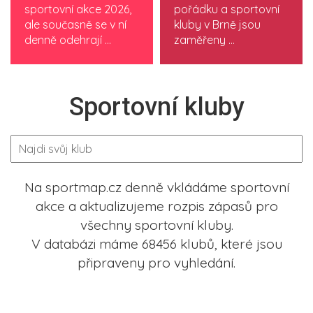
sportovní akce 2026,
pořádku a sportovní
ale současně se v ní
kluby v Brně jsou
denně odehrají ...
zaměřeny ...
Sportovní kluby
Na sportmap.cz denně vkládáme sportovní
akce a aktualizujeme rozpis zápasů pro
všechny sportovní kluby.
V databázi máme 68456 klubů, které jsou
připraveny pro vyhledání.