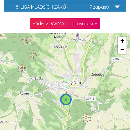
5. LIGA MLADŠÍCH ŽÁKŮ
7 zápasů
Přidej ZDARMA sportovní akce
+
−
8