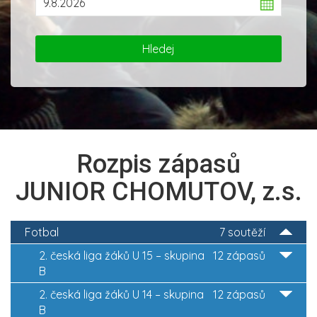
Rozpis zápasů
JUNIOR CHOMUTOV, z.s.
Fotbal
7 soutěží
2. česká liga žáků U 15 – skupina
12 zápasů
B
2. česká liga žáků U 14 – skupina
12 zápasů
B