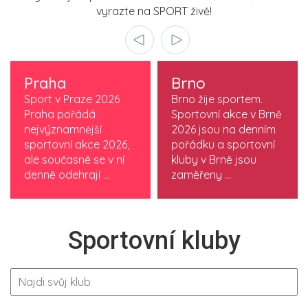
vyrazte na SPORT živě!
Praha
Brno
Sport v Praze 2026
Brno žije sportem.
Praha pořádá
Sportovní akce v Brně
nejvýznamnější
2026 jsou na denním
sportovní akce 2026,
pořádku a sportovní
ale současně se v ní
kluby v Brně jsou
denně odehrají ...
zaměřeny ...
Sportovní kluby