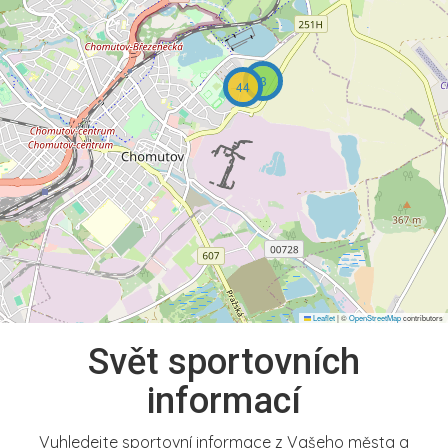
3
44
Leaflet
|
©
OpenStreetMap
contributors
Svět sportovních
informací
Vyhledejte sportovní informace z Vašeho města a