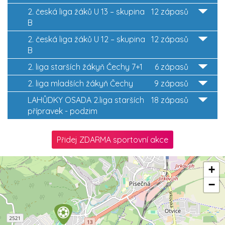
2. česká liga žáků U 13 – skupina
12 zápasů
B
2. česká liga žáků U 12 – skupina
12 zápasů
B
2. liga starších žákyň Čechy 7+1
6 zápasů
2. liga mladších žákyň Čechy
9 zápasů
LAHŮDKY OSADA 2.liga starších
18 zápasů
přípravek - podzim
Přidej ZDARMA sportovní akce
+
−