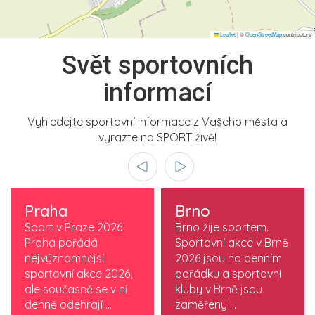
Leaflet
|
©
OpenStreetMap
contributors
Svět sportovních
informací
Vyhledejte sportovní informace z Vašeho města a
vyrazte na SPORT živě!
Praha
Brno
Sport v Praze 2026
Brno žije sportem.
Praha pořádá
Sportovní akce v Brně
nejvýznamnější
2026 jsou na denním
sportovní akce 2026,
pořádku a sportovní
ale současně se v ní
kluby v Brně jsou
denně odehrají ...
zaměřeny ...