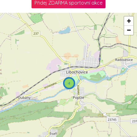
Přidej ZDARMA sportovní akce
+
−
4