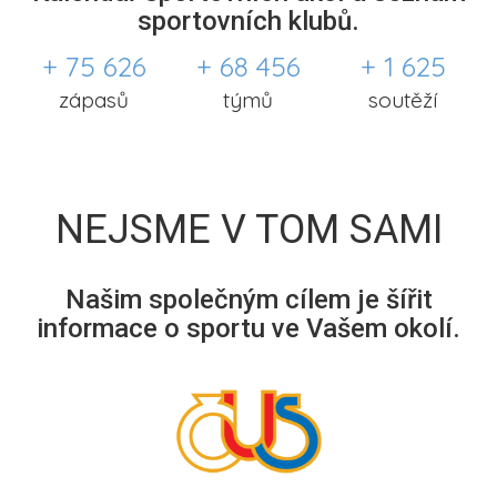
sportovních klubů.
+ 75 626
+ 68 456
+ 1 625
zápasů
týmů
soutěží
NEJSME V TOM SAMI
Našim společným cílem je šířit
informace o sportu ve Vašem okolí.