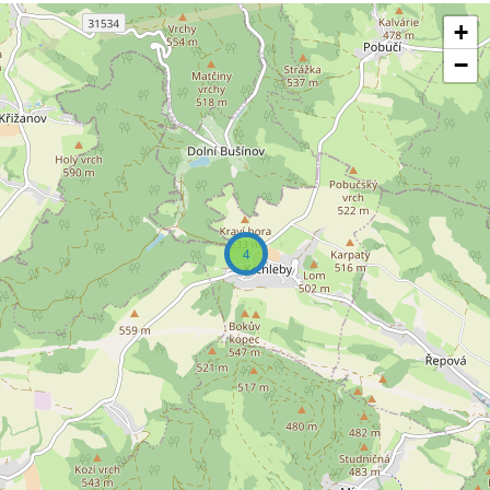
+
−
4