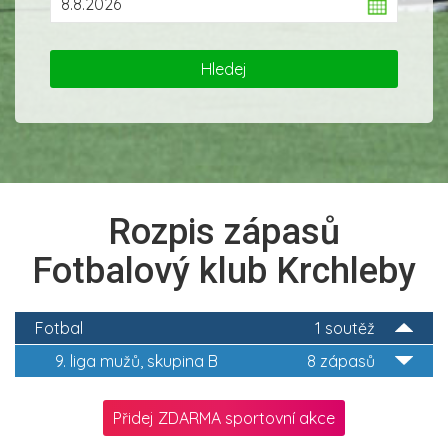
Rozpis zápasů
Fotbalový klub Krchleby
Fotbal
1 soutěž
9. liga mužů, skupina B
8 zápasů
Přidej ZDARMA sportovní akce