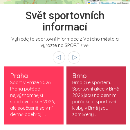
Leaflet
|
©
OpenStreetMap
contributors
Svět sportovních
informací
Vyhledejte sportovní informace z Vašeho města a
vyrazte na SPORT živě!
Praha
Brno
Sport v Praze 2026
Brno žije sportem.
Praha pořádá
Sportovní akce v Brně
nejvýznamnější
2026 jsou na denním
sportovní akce 2026,
pořádku a sportovní
ale současně se v ní
kluby v Brně jsou
denně odehrají ...
zaměřeny ...