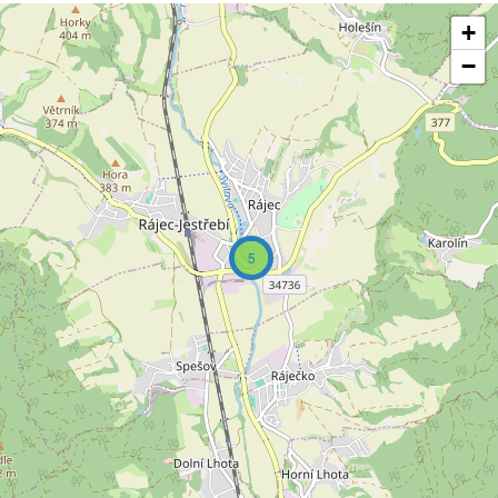
+
−
5