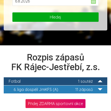
Rozpis zápasů
FK Rájec-Jestřebí, z.s.
Fotbal
1 soutěž
6. liga dospělí JmKFS (A)
11 zápasů
Přidej ZDARMA sportovní akce