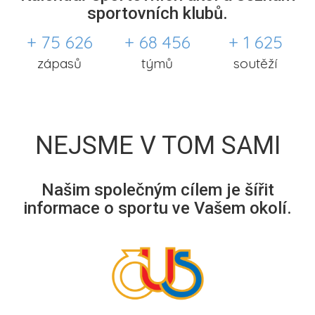
sportovních klubů.
+ 75 626
+ 68 456
+ 1 625
zápasů
týmů
soutěží
NEJSME V TOM SAMI
Našim společným cílem je šířit
informace o sportu ve Vašem okolí.