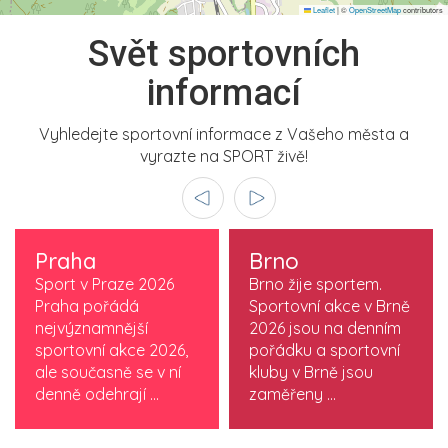
Leaflet
|
©
OpenStreetMap
contributors
Svět sportovních
informací
Vyhledejte sportovní informace z Vašeho města a
vyrazte na SPORT živě!
Praha
Brno
Sport v Praze 2026
Brno žije sportem.
Praha pořádá
Sportovní akce v Brně
nejvýznamnější
2026 jsou na denním
sportovní akce 2026,
pořádku a sportovní
ale současně se v ní
kluby v Brně jsou
denně odehrají ...
zaměřeny ...