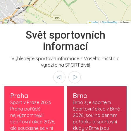
Leaflet
|
©
OpenStreetMap
contributors
Svět sportovních
informací
Vyhledejte sportovní informace z Vašeho města a
vyrazte na SPORT živě!
Praha
Brno
Sport v Praze 2026
Brno žije sportem.
Praha pořádá
Sportovní akce v Brně
nejvýznamnější
2026 jsou na denním
sportovní akce 2026,
pořádku a sportovní
ale současně se v ní
kluby v Brně jsou