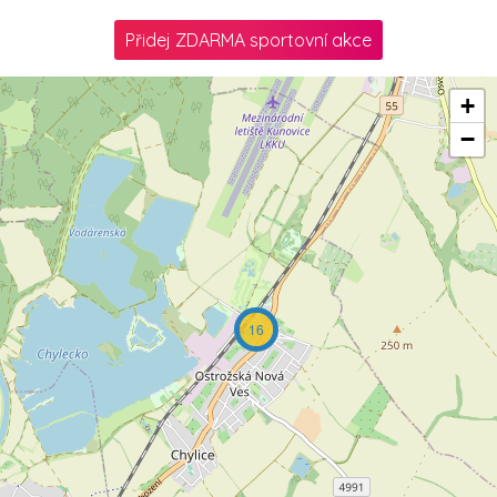
Přidej ZDARMA sportovní akce
+
−
16