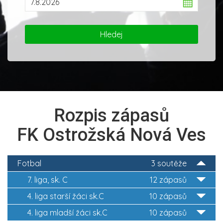
Rozpis zápasů
FK Ostrožská Nová Ves
Fotbal
3 soutěže
7. liga, sk. C
12 zápasů
4. liga starší žáci sk.C
10 zápasů
4. liga mladší žáci sk.C
10 zápasů