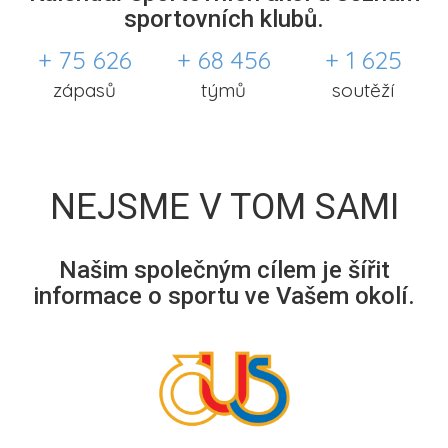
sportovních klubů.
+ 75 626
+ 68 456
+ 1 625
zápasů
týmů
soutěží
NEJSME V TOM SAMI
Našim společným cílem je šířit
informace o sportu ve Vašem okolí.