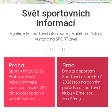
Leaflet
|
©
OpenStreetMap
contributors
Svět sportovních
informací
Vyhledejte sportovní informace z Vašeho města a
vyrazte na SPORT živě!
Praha
Brno
Sport v Praze 2026
Brno žije sportem.
Praha pořádá
Sportovní akce v Brně
nejvýznamnější
2026 jsou na denním
sportovní akce 2026,
pořádku a sportovní
ale současně se v ní
kluby v Brně jsou
denně odehrají ...
zaměřeny ...