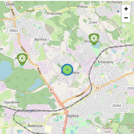
+
−
4