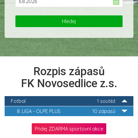
Rozpis zápasů
FK Novosedlice z.s.
Fotbal
1 soutěž
8. LIGA - OLPE PLUS
10 zápasů
Přidej ZDARMA sportovní akce