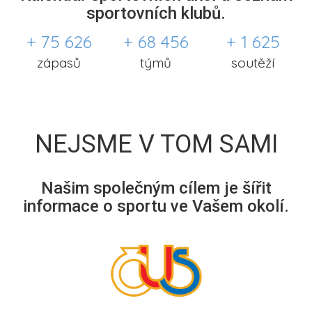
sportovních klubů.
+ 75 626
+ 68 456
+ 1 625
zápasů
týmů
soutěží
NEJSME V TOM SAMI
Našim společným cílem je šířit
informace o sportu ve Vašem okolí.