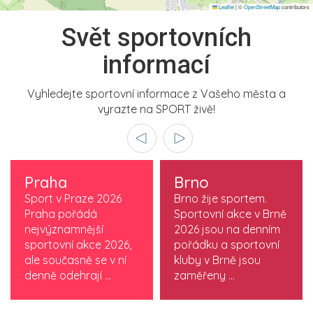
Leaflet
|
©
OpenStreetMap
contributors
Svět sportovních
informací
Vyhledejte sportovní informace z Vašeho města a
vyrazte na SPORT živě!
Praha
Brno
Sport v Praze 2026
Brno žije sportem.
Praha pořádá
Sportovní akce v Brně
nejvýznamnější
2026 jsou na denním
sportovní akce 2026,
pořádku a sportovní
ale současně se v ní
kluby v Brně jsou
denně odehrají ...
zaměřeny ...