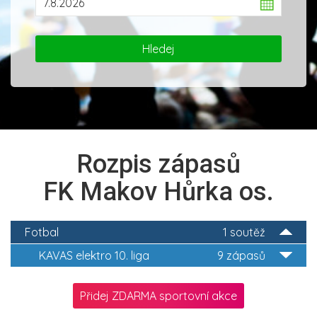
Rozpis zápasů
FK Makov Hůrka os.
Fotbal
1 soutěž
KAVAS elektro 10. liga
9 zápasů
Přidej ZDARMA sportovní akce