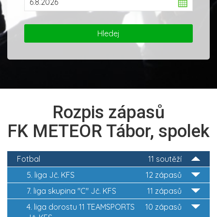
Rozpis zápasů
FK METEOR Tábor, spolek
Fotbal
11 soutěží
5. liga Jč. KFS
12 zápasů
7. liga skupina "C" Jč. KFS
11 zápasů
4. liga dorostu 11 TEAMSPORTS
10 zápasů