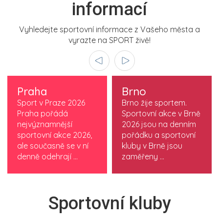
informací
Vyhledejte sportovní informace z Vašeho města a
vyrazte na SPORT živě!
Praha
Brno
Sport v Praze 2026
Brno žije sportem.
Praha pořádá
Sportovní akce v Brně
nejvýznamnější
2026 jsou na denním
sportovní akce 2026,
pořádku a sportovní
ale současně se v ní
kluby v Brně jsou
denně odehrají ...
zaměřeny ...
Sportovní kluby