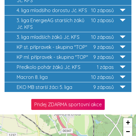
Jč. KFS
4. liga mladšího dorostu Jč. KFS
10 zápasů
3. liga EnergieAG starších žáků
10 zápasů
Jč. KFS
3. liga mladších žáků Jč. KFS
10 zápasů
KP st. přípravek - skupina "TOP"
9 zápasů
KP ml. přípravek - skupina "TOP"
9 zápasů
Předkolo pohár žáků Jč. KFS
1 zápas
Macron 8. liga
10 zápasů
EKO MB starší žáci 5. liga
9 zápasů
Přidej ZDARMA sportovní akce
+
−