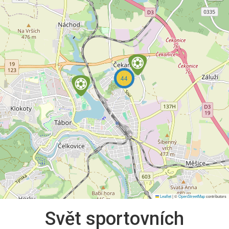
44
Leaflet
|
©
OpenStreetMap
contributors
Svět sportovních