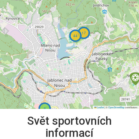
17
44
Leaflet
|
©
OpenStreetMap
contributors
8
Svět sportovních
informací