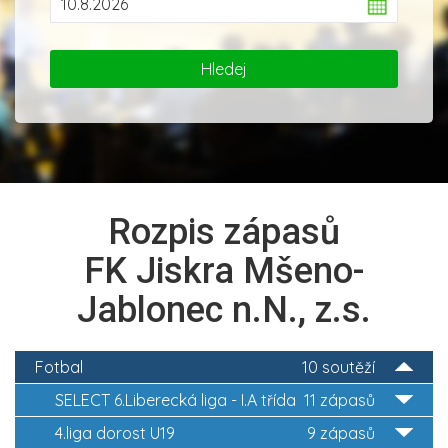
Rozpis zápasů
FK Jiskra Mšeno-
Jablonec n.N., z.s.
Fotbal
10 soutěží
SELECT 6.Liberecká liga - I.A třída
11 zápasů
4.liga dorost U19
9 zápasů