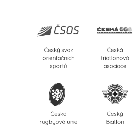
Český svaz
Česká
orientačních
triatlonová
sportů
asociace
Česká
Český
rugbyová unie
Biatlon