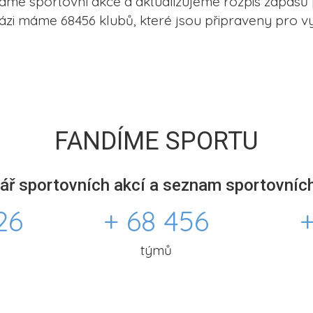
me sportovní akce a aktualizujeme rozpis zápasů 
ázi máme 68456 klubů, které jsou připraveny pro vy
FANDÍME SPORTU
ář sportovních akcí a seznam sportovních
26
+ 68 456
+
týmů