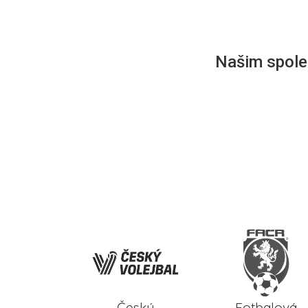
Našim společ
Český
Fotbalová