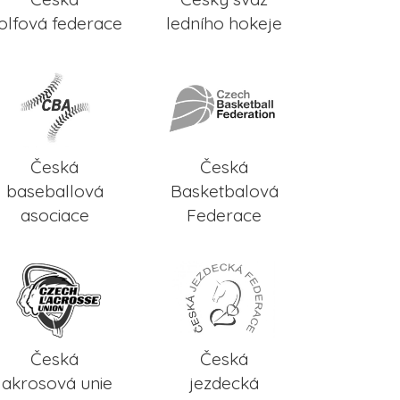
olfová federace
ledního hokeje
Česká
Česká
baseballová
Basketbalová
asociace
Federace
Česká
Česká
lakrosová unie
jezdecká