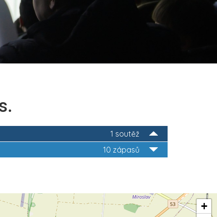
s.
1 soutěž
10 zápasů
+