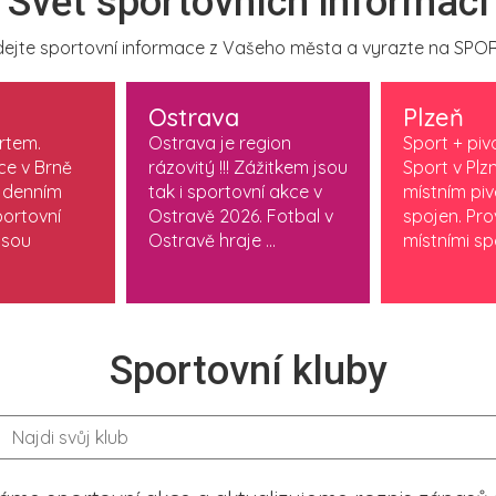
Svět sportovních informací
ejte sportovní informace z Vašeho města a vyrazte na SPOR
Ostrava
Plzeň
ortem.
Ostrava je region
Sport + piv
ce v Brně
rázovitý !!! Zážitkem jsou
Sport v Plzn
 denním
tak i sportovní akce v
místním pi
ortovní
Ostravě 2026. Fotbal v
spojen. Pr
jsou
Ostravě hraje ...
místními spo
Sportovní kluby