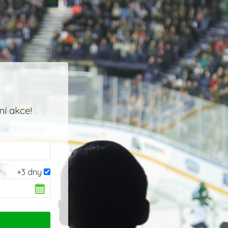
í akce!
+3 dny