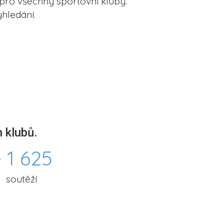
pro všechny sportovní kluby.
hledání.
 klubů.
 1 625
soutěží