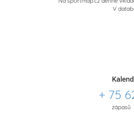
Na sportmap.cz denně vkládá
V datab
Kalend
+ 75 6
zápasů