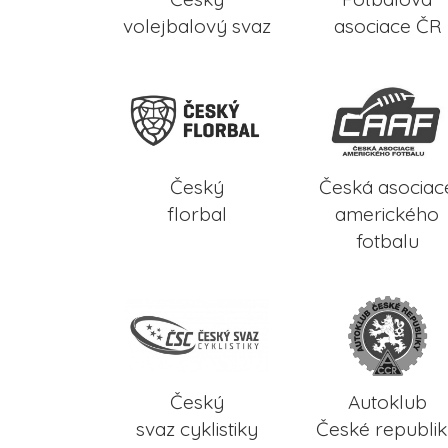
volejbalový svaz
asociace ČR
Český
Česká asociac
florbal
amerického
fotbalu
Český
Autoklub
svaz cyklistiky
České republi