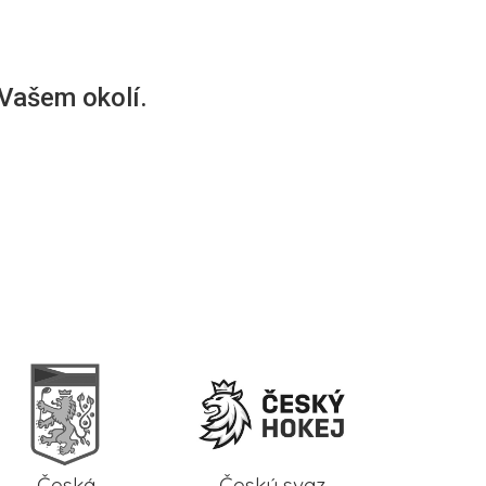
 Vašem okolí.
Česká
Český svaz