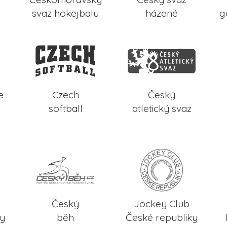
svaz hokejbalu
házené
g
e
Czech
Český
softball
atletický svaz
Český
Jockey Club
ky
běh
České republiky