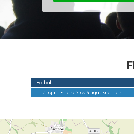
F
Fotbal
Znojmo -
BoBaStav 9. liga skupina B