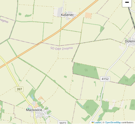
−
Leaflet
|
©
OpenStreetMap
contributors