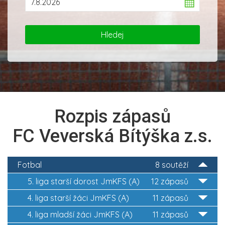
Rozpis zápasů
FC Veverská Bítýška z.s.
Fotbal
8 soutěží
5. liga starší dorost JmKFS (A)
12 zápasů
4. liga starší žáci JmKFS (A)
11 zápasů
4. liga mladší žáci JmKFS (A)
11 zápasů