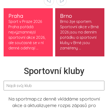
Praha
Brno
Sport v Praze 2026
Brno žije sportem.
Praha pořádá
Sportovní akce v Brně
nejvýznamnější
2026 jsou na denním
sportovní akce 2026,
pořádku a sportovní
ale současně se v ní
kluby v Brně jsou
denně odehrají ...
zaměřeny ...
Sportovní kluby
Na sportmap.cz denně vkládáme sportovní
akce a aktualizujeme rozpis zápasů pro