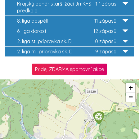
Krajský pohár starší žáci JmKFS - 1.
1 zápas
předkolo
8. liga dospělí
11 zápasů
6. liga dorost
12 zápasů
2. liga st. přípravka sk. D
10 zápasů
2. liga ml. přípravka sk. D
9 zápasů
Přidej ZDARMA sportovní akce
+
−