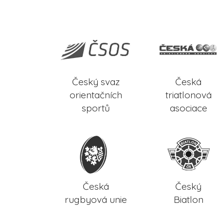
Český svaz
Česká
orientačních
triatlonová
sportů
asociace
Česká
Český
rugbyová unie
Biatlon