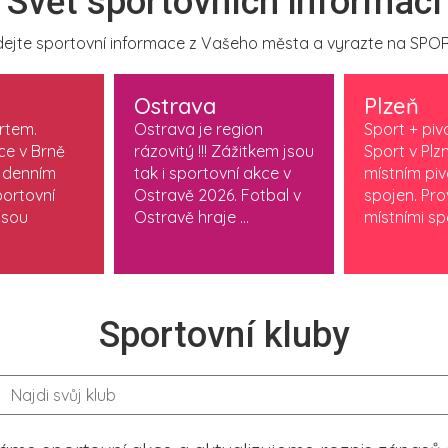
Svět sportovních informací
ejte sportovní informace z Vašeho města a vyrazte na SPOR
Ostrava
Plzeň
ortem.
Ostrava je region
Sport + piv
ce v Brně
rázovitý !!! Zážitkem jsou
Sport v Plzn
 denním
tak i sportovní akce v
místním pi
ortovní
Ostravě 2026. Fotbal v
spojen. Pr
jsou
Ostravě hraje ...
místními spo
Sportovní kluby