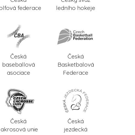
olfová federace
ledního hokeje
Česká
Česká
baseballová
Basketbalová
asociace
Federace
Česká
Česká
lakrosová unie
jezdecká