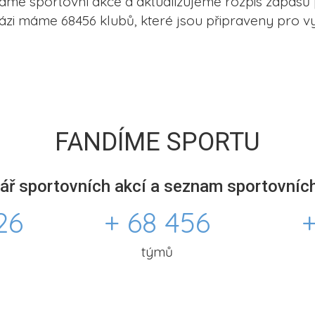
me sportovní akce a aktualizujeme rozpis zápasů 
ázi máme 68456 klubů, které jsou připraveny pro vy
FANDÍME SPORTU
ář sportovních akcí a seznam sportovních
26
+ 68 456
+
týmů