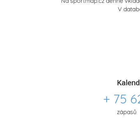
Na sportmap.cz denně vkládá
V datab
Kalend
+ 75 6
zápasů