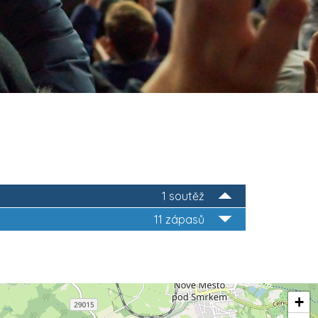
1 soutěž
11 zápasů
+