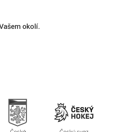
 Vašem okolí.
Česká
Český svaz