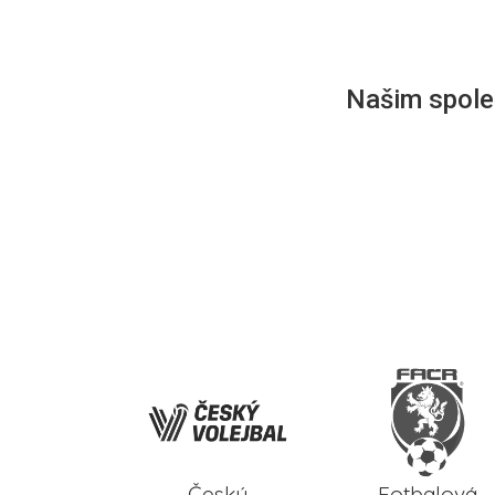
Našim společ
Český
Fotbalová