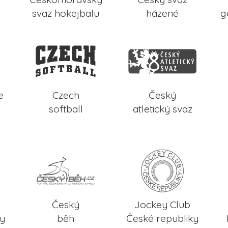
svaz hokejbalu
házené
g
e
Czech
Český
softball
atletický svaz
Český
Jockey Club
ky
běh
České republiky