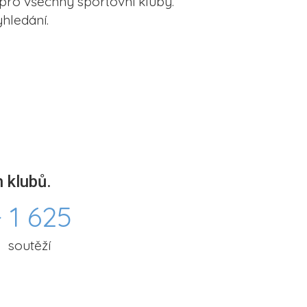
pro všechny sportovní kluby.
hledání.
 klubů.
 1 625
soutěží