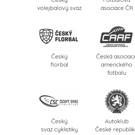
volejbalový svaz
asociace ČR
Český
Česká asociac
florbal
amerického
fotbalu
Český
Autoklub
svaz cyklistiky
České republi