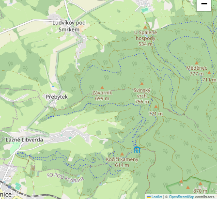
−
Leaflet
|
©
OpenStreetMap
contributors