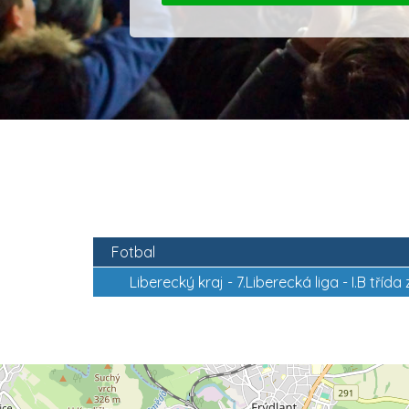
Fotbal
Liberecký kraj -
7.Liberecká liga - I.B tříd