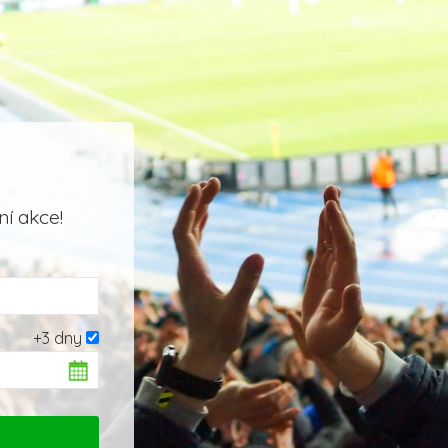
í akce!
+3 dny