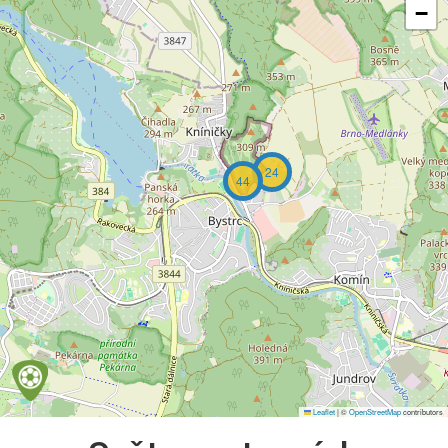
−
24
44
Leaflet
|
©
OpenStreetMap
contributors