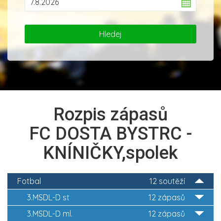
Rozpis zápasů
FC DOSTA BYSTRC -
KNÍNIČKY,spolek
Fotbal
12 soutěží
3.MSDL-D st
12 zápasů
3.MSDL-D ml.
12 zápasů