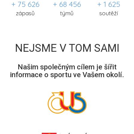
+ 75 626
+ 68 456
+ 1 625
zápasů
týmů
soutěží
NEJSME V TOM SAMI
Našim společným cílem je šířit
informace o sportu ve Vašem okolí.