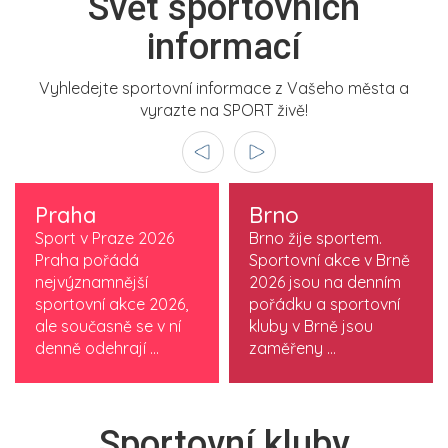
Svět sportovních
informací
Vyhledejte sportovní informace z Vašeho města a
vyrazte na SPORT živě!
Praha
Brno
Sport v Praze 2026
Brno žije sportem.
Praha pořádá
Sportovní akce v Brně
nejvýznamnější
2026 jsou na denním
sportovní akce 2026,
pořádku a sportovní
ale současně se v ní
kluby v Brně jsou
denně odehrají ...
zaměřeny ...
Sportovní kluby