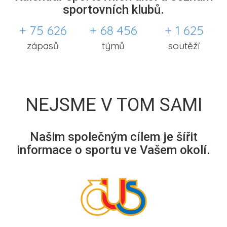
sportovních klubů.
+ 75 626
+ 68 456
+ 1 625
zápasů
týmů
soutěží
NEJSME V TOM SAMI
Našim společným cílem je šířit
informace o sportu ve Vašem okolí.