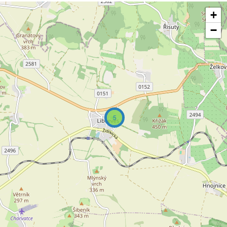
+
−
5