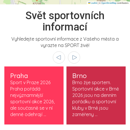
Leaflet
|
©
OpenStreetMap
contributors
Svět sportovních
informací
Vyhledejte sportovní informace z Vašeho města a
vyrazte na SPORT živě!
Praha
Brno
Sport v Praze 2026
Brno žije sportem.
Praha pořádá
Sportovní akce v Brně
nejvýznamnější
2026 jsou na denním
sportovní akce 2026,
pořádku a sportovní
ale současně se v ní
kluby v Brně jsou
denně odehrají ...
zaměřeny ...