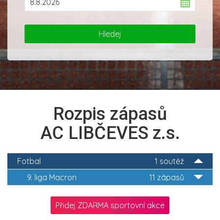
Rozpis zápasů
AC LIBČEVES z.s.
Fotbal
1 soutěž
9. liga Macron
11 zápasů
Přidej ZDARMA sportovní akce