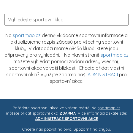
Na
sportmap.cz
denně vkládáme sportovní informace a
aktualizujeme rozpis zápasů pro všechny sportovní
kluby. V databázi máme 68456 klubů, které jsou
připraveny pro vyhledání. - Na hlavní straně
sportmap.cz
můžete vyhledat pomocí zadání adresy všechny
sportovní akce ve vaší blízkosti. Chcete přidat vlastní
sportovní akci? Využijte zdarma naší
ADMINISTRACI
pro
sportovní akce.
Pořádáte sportovní akce ve vašem městě. Na
sportmap.cz
můžete přidat sportovní akci
ZDARMA
. Více informací získáte zde:
ADMINISTRACE SPORTOVNÍ AKCE
Chcete nás pozvat na pivo, upozornit na chybu,