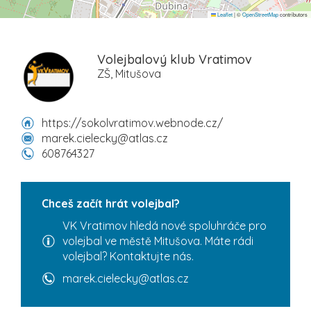
Leaflet
|
©
OpenStreetMap
contributors
Volejbalový klub Vratimov
ZŠ, Mitušova
https://sokolvratimov.webnode.cz/
marek.cielecky@atlas.cz
608764327
Chceš začít hrát volejbal?
VK Vratimov hledá nové spoluhráče pro
volejbal ve městě Mitušova. Máte rádi
volejbal? Kontaktujte nás.
marek.cielecky@atlas.cz