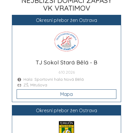
NEJBLIŽŠÍ DOMÁCÍ ZÁPASY
VK VRATIMOV
Okresní přebor žen Ostrava
TJ Sokol Stará Bělá - B
6.10.2026
Hala: Sportovní hala Nová Bělá
ZŠ, Mitušova
Mapa
Okresní přebor žen Ostrava