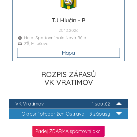
TJ Hlučín - B
20.10.2026
Hala: Sportovní hala Nová Bělá
ZŠ, Mitušova
Mapa
ROZPIS ZÁPASŮ
VK VRATIMOV
VK Vratimov
1 soutěž
Okresní přebor žen Ostrava
3 zápasy
Přidej ZDARMA sportovní akci