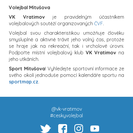
Volejbal Mitušova
VK Vratimov
je pravidelným účastníkem
volejbalových soutěží organizovaných
ČVF
.
Volejbal svou charakteristikou umožňuje člověku
smysluplně a aktivně trávit jeho volný čas, protože
se hraje jak na rekreační, tak i vrcholové úrovni.
Podpořte místní volejbalový klub
VK Vratimov
na
jeho utkáních.
Sport Mitušova
! Vyhledejte sportovní informace ze
svého okolí jednoduše pomocí kalendáře sportu na
sportmap.cz
.
@vk-vratimov
#ceskyvolejbal