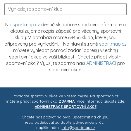
Na
sportmap.cz
denně vkládáme sportovní informace a
aktualizujeme rozpis zápasů pro všechny sportovní
kluby. V databázi máme 68456 klubů, které jsou
připraveny pro vyhledání. - Na hlavní straně
sportmap.cz
můžete vyhledat pomocí zadání adresy všechny
sportovní akce ve vaší blízkosti. Chcete přidat vlastní
sportovní akci? Využijte zdarma naší
ADMINISTRACI
pro
sportovní akce.
Pořádáte sportovní akce ve vašem městě. Na
sportmap.cz
můžete přidat sportovní akci
ZDARMA
. Více informací získáte zde:
ADMINISTRACE SPORTOVNÍ AKCE
Chcete nás pozvat na pivo, upozornit na chybu,
nebo poděkovat za dobře odvedenou práci ..
napište nám..
info@sportmap.cz