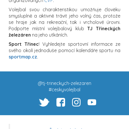
organizovaných
ČVF
.
Volejbal svou charakteristikou umožňuje člověku
smysluplně a aktivně trávit jeho volný čas, protože
se hraje jak na rekreační, tak i vrcholové úrovni.
Podpořte místní volejbalový klub
TJ Třineckých
železáren
na jeho utkáních.
Sport Třinec
! Vyhledejte sportovní informace ze
svého okolí jednoduše pomocí kalendáře sportu na
sportmap.cz
.
@tj-trineckych-zelezaren
#ceskyvolejbal