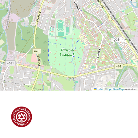
Leaflet
|
©
OpenStreetMap
contributors