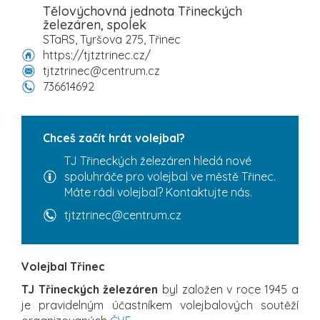
Tělovýchovná jednota Třineckých
železáren, spolek
STaRS, Tyršova 275, Třinec
https://tjtztrinec.cz/
tjtztrinec@centrum.cz
736614692
Chceš začít hrát volejbal?
TJ Třineckých železáren hledá nové
spoluhráče pro volejbal ve městě Třinec.
Máte rádi volejbal? Kontaktujte nás.
tjtztrinec@centrum.cz
Volejbal Třinec
TJ Třineckých železáren
byl založen v roce 1945 a
je pravidelným účastníkem volejbalových soutěží