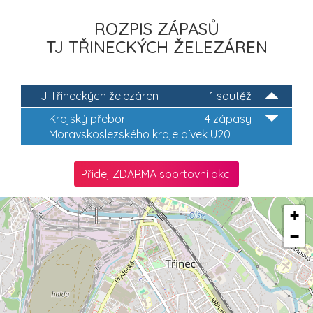
ROZPIS ZÁPASŮ
TJ TŘINECKÝCH ŽELEZÁREN
TJ Třineckých železáren
1 soutěž
Krajský přebor
4 zápasy
Moravskoslezského kraje dívek U20
Přidej ZDARMA sportovní akci
+
−