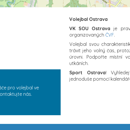
Volejbal Ostrava
VK SOU Ostrava
je prav
organizovaných
ČVF
.
Volejbal svou charakterist
trávit jeho volný čas, proto
úrovni. Podpořte místní v
utkáních.
Sport Ostrava
! Vyhlede
jednoduše pomocí kalendář
če pro volejbal ve
ontaktujte nás.