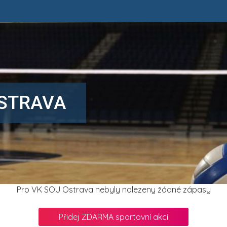
OSTRAVA
Pro VK SOU Ostrava nebyly nalezeny žádné zápasy
Přidej ZDARMA sportovní akci