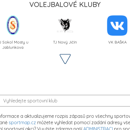
VOLEJBALOVÉ KLUBY
J Sokol Mosty u
TJ Nový Jičín
VK BAŠKA
Jablunkova
formace a aktualizujeme rozpis zápasů pro všechny sportovn
traně
sportmap.cz
můžete vyhledat pomocí zadání adresy všech
tní sportovní akci? Využijte zdarma naší
ADMINISTRACI
pro spo