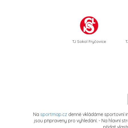
TJ Sokol Fryčovice
T
Na
sportmap.cz
denně vkládáme sportovní in
jsou připraveny pro vyhledání. - Na hlavní s
přidat vlas