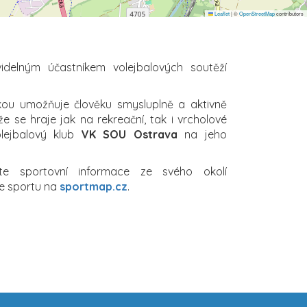
Leaflet
|
©
OpenStreetMap
contributors
idelným účastníkem volejbalových soutěží
ikou umožňuje člověku smysluplně a aktivně
že se hraje jak na rekreační, tak i vrcholové
olejbalový klub
VK SOU Ostrava
na jeho
jte sportovní informace ze svého okolí
e sportu na
sportmap.cz
.