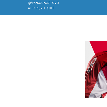
@vk-sou-ostrava
#ceskyvolejbal