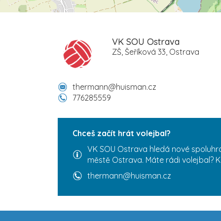
VK SOU Ostrava
ZŠ, Šeříková 33, Ostrava
thermann@huisman.cz
776285559
Chceš začít hrát volejbal?
VK SOU Ostrava hledá nové spoluhrá
městě Ostrava. Máte rádi volejbal? K
thermann@huisman.cz