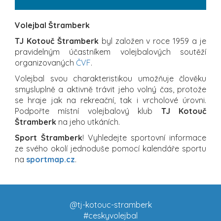
Volejbal Štramberk
TJ Kotouč Štramberk
byl založen v roce 1959 a je
pravidelným účastníkem volejbalových soutěží
organizovaných
ČVF
.
Volejbal svou charakteristikou umožňuje člověku
smysluplně a aktivně trávit jeho volný čas, protože
se hraje jak na rekreační, tak i vrcholové úrovni.
Podpořte místní volejbalový klub
TJ Kotouč
Štramberk
na jeho utkáních.
Sport Štramberk
! Vyhledejte sportovní informace
ze svého okolí jednoduše pomocí kalendáře sportu
na
sportmap.cz
.
@tj-kotouc-stramberk
#ceskyvolejbal