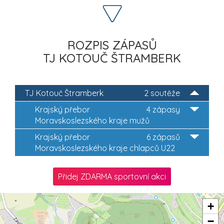
ROZPIS ZÁPASŮ
TJ KOTOUČ ŠTRAMBERK
TJ Kotouč Štramberk
2 soutěže
Krajský přebor
4 zápasy
Moravskoslezského kraje mužů
Krajský přebor
6 zápasů
Moravskoslezského kraje chlapců U22
Přidej ZDARMA sportovní akci
+
−