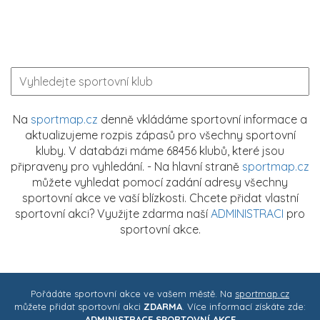
Na
sportmap.cz
denně vkládáme sportovní informace a
aktualizujeme rozpis zápasů pro všechny sportovní
kluby. V databázi máme 68456 klubů, které jsou
připraveny pro vyhledání. - Na hlavní straně
sportmap.cz
můžete vyhledat pomocí zadání adresy všechny
sportovní akce ve vaší blízkosti. Chcete přidat vlastní
sportovní akci? Využijte zdarma naší
ADMINISTRACI
pro
sportovní akce.
Pořádáte sportovní akce ve vašem městě. Na
sportmap.cz
můžete přidat sportovní akci
ZDARMA
. Více informací získáte zde:
ADMINISTRACE SPORTOVNÍ AKCE