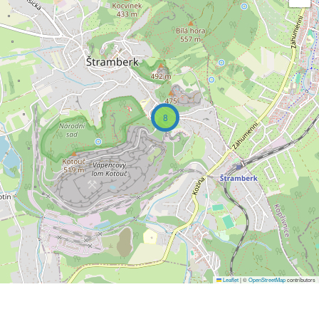
8
Leaflet
|
©
OpenStreetMap
contributors