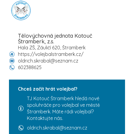
Tělovýchovná jednota Kotouč
Štramberk, z.s.
Hala ZŠ, Záuličí 620, Štramberk
https://volejbalstramberk.cz/
oldrich.skrabal@seznam.cz
602388625
Chceš začít hrát volejbal?
TJ Kotouč Štramberk hledá nové
spoluhráče pro volejbal ve městě
Štramberk. Máte rádi volejbal?
Kontaktujte nás.
oldrich.skrabal@seznam.cz