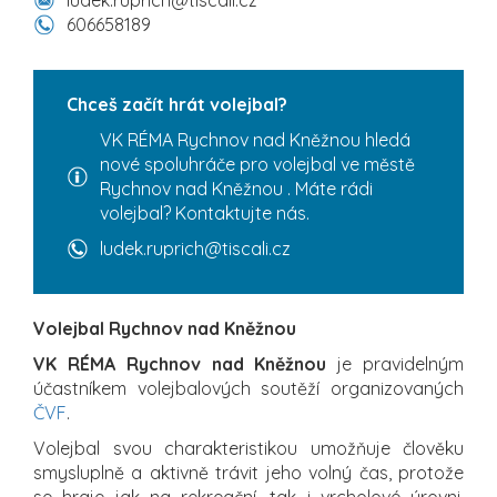
606658189
Chceš začít hrát volejbal?
VK RÉMA Rychnov nad Kněžnou hledá
nové spoluhráče pro volejbal ve městě
Rychnov nad Kněžnou . Máte rádi
volejbal? Kontaktujte nás.
ludek.ruprich@tiscali.cz
Volejbal Rychnov nad Kněžnou
VK RÉMA Rychnov nad Kněžnou
je pravidelným
účastníkem volejbalových soutěží organizovaných
ČVF
.
Volejbal svou charakteristikou umožňuje člověku
smysluplně a aktivně trávit jeho volný čas, protože
se hraje jak na rekreační, tak i vrcholové úrovni.