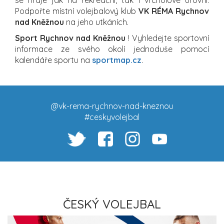
Podpořte místní volejbalový klub
VK RÉMA Rychnov
nad Kněžnou
na jeho utkáních.
Sport Rychnov nad Kněžnou
! Vyhledejte sportovní
informace ze svého okolí jednoduše pomocí
kalendáře sportu na
sportmap.cz
.
@vk-rema-rychnov-nad-kneznou
#ceskyvolejbal
ČESKÝ VOLEJBAL