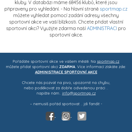
kluby. V databázi máme 68456 klubů, které jsou
připraveny pro vyhledání. - Na hlavní straně
sportmap.cz
můžete vyhledat pomocí zadání adresy všechny
sportovní akce ve vaší blízkosti. Chcete přidat vlastní
sportovní akci? Využijte zdarma naší
ADMINISTRACI
pro
sportovní akce.
Pořádáte sportovní akce ve vašem městě. Na
sportmap.cz
můžete přidat sportovní akci
ZDARMA
. Více informací získáte zde:
ADMINISTRACE SPORTOVNÍ AKCE
Chcete nás pozvat na pivo, upozornit na chybu,
nebo poděkovat za dobře odvedenou práci ..
napište nám..
info@sportmap.cz
– nemusíš pořád sportovat .. jdi fandit -