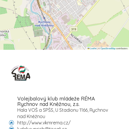
Leaflet
|
©
OpenStreetMap
contributors
Volejbalový klub mládeže RÉMA
Rychnov nad Kněžnou, z.s.
Hala VOŠ a SPŠS, U Stadionu 1166, Rychnov
nad Kněžnou
http://www.vkmrema.cz/
ludek.ruprich@tiscali.cz