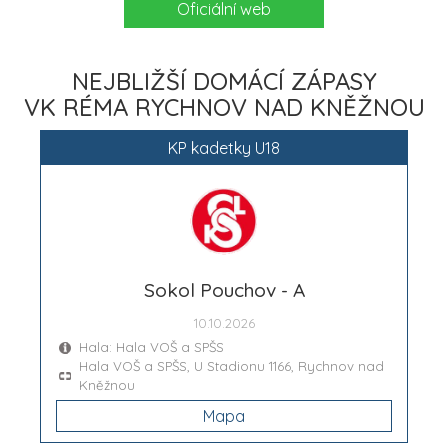
Oficiální web
NEJBLIŽŠÍ DOMÁCÍ ZÁPASY
VK RÉMA RYCHNOV NAD KNĚŽNOU
KP kadetky U18
Sokol Pouchov - A
10.10.2026
Hala: Hala VOŠ a SPŠS
Hala VOŠ a SPŠS, U Stadionu 1166, Rychnov nad
Kněžnou
Mapa