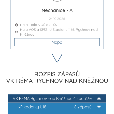
Nechanice - A
24.10.2026
Hala: Hala VOŠ a SPŠS
Hala VOŠ a SPŠS, U Stadionu 1166, Rychnov nad
Kněžnou
Mapa
ROZPIS ZÁPASŮ
VK RÉMA RYCHNOV NAD KNĚŽNOU
VK RÉMA Rychnov nad Kněžnou
4 soutěže
KP kadetky U18
8 zápasů