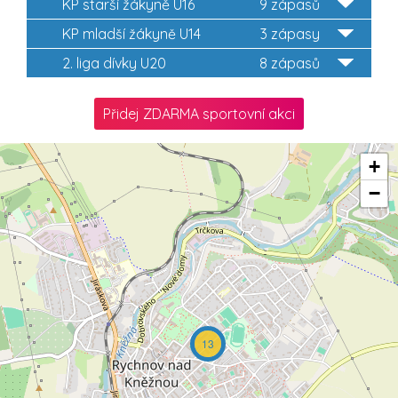
KP starší žákyně U16
9 zápasů
KP mladší žákyně U14
3 zápasy
2. liga dívky U20
8 zápasů
Přidej ZDARMA sportovní akci
+
−
13