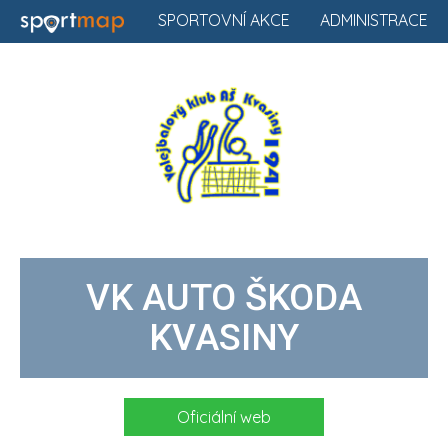
SPORTOVNÍ AKCE
ADMINISTRACE
VK AUTO ŠKODA
KVASINY
Oficiální web