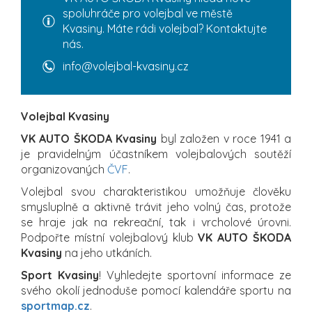
spoluhráče pro volejbal ve městě
Kvasiny. Máte rádi volejbal? Kontaktujte
nás.
info@volejbal-kvasiny.cz
Volejbal Kvasiny
VK AUTO ŠKODA Kvasiny
byl založen v roce 1941 a
je pravidelným účastníkem volejbalových soutěží
organizovaných
ČVF
.
Volejbal svou charakteristikou umožňuje člověku
smysluplně a aktivně trávit jeho volný čas, protože
se hraje jak na rekreační, tak i vrcholové úrovni.
Podpořte místní volejbalový klub
VK AUTO ŠKODA
Kvasiny
na jeho utkáních.
Sport Kvasiny
! Vyhledejte sportovní informace ze
svého okolí jednoduše pomocí kalendáře sportu na
sportmap.cz
.