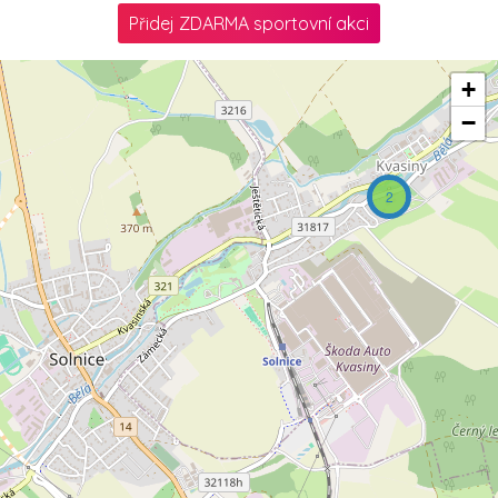
Přidej ZDARMA sportovní akci
+
−
2