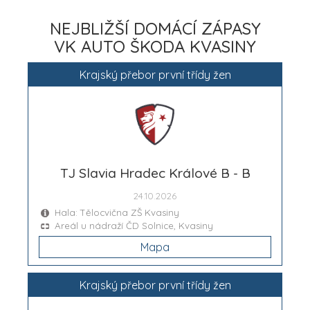
NEJBLIŽŠÍ DOMÁCÍ ZÁPASY
VK AUTO ŠKODA KVASINY
Krajský přebor první třídy žen
TJ Slavia Hradec Králové B - B
24.10.2026
Hala: Tělocvična ZŠ Kvasiny
Areál u nádraží ČD Solnice, Kvasiny
Mapa
Krajský přebor první třídy žen