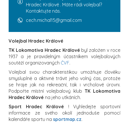
Hradec Králové . Máte rádi volejbal?
Kontaktujte nás.
cech.michal15@gmail.com
Volejbal Hradec Králové
TK Lokomotiva Hradec Králové
byl založen v roce
1937 a je pravidelným účastníkem volejbalových
soutěží organizovaných
ČVF
.
Volejbal svou charakteristikou umožňuje člověku
smysluplně a aktivně trávit jeho volný čas, protože
se hraje jak na rekreační, tak i vrcholové úrovni.
Podpořte místní volejbalový klub
TK Lokomotiva
Hradec Králové
na jeho utkáních.
Sport Hradec Králové
! Vyhledejte sportovní
informace ze svého okolí jednoduše pomocí
kalendáře sportu na
sportmap.cz
.