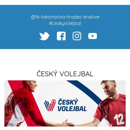
@tk-lokomotiva-hradec-kralove
#ceskyvolejbal
ČESKÝ VOLEJBAL