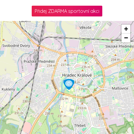
Přidej ZDARMA sportovní akci
+
−