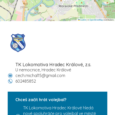
Leaflet
|
©
OpenStreetMap
contributors
TK Lokomotiva Hradec Králové, z.s.
U nemocnice, Hradec Králové
cech.michal15@gmail.com
602485852
Chceš začít hrát volejbal?
TK Lokomotiva Hradec Králové hledá
nové spoluhráče pro volejbal ve městě