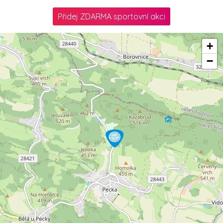
Přidej ZDARMA sportovní akci
+
−