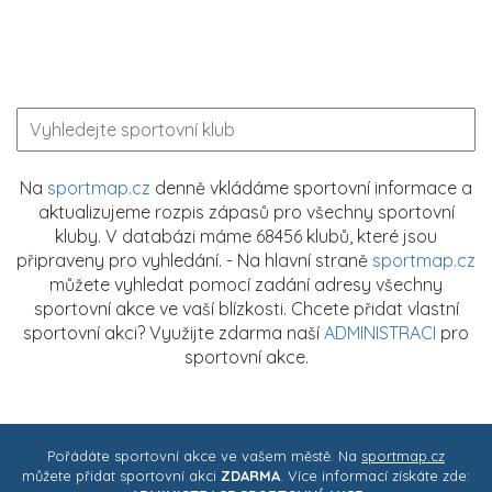
Na
sportmap.cz
denně vkládáme sportovní informace a
aktualizujeme rozpis zápasů pro všechny sportovní
kluby. V databázi máme 68456 klubů, které jsou
připraveny pro vyhledání. - Na hlavní straně
sportmap.cz
můžete vyhledat pomocí zadání adresy všechny
sportovní akce ve vaší blízkosti. Chcete přidat vlastní
sportovní akci? Využijte zdarma naší
ADMINISTRACI
pro
sportovní akce.
Pořádáte sportovní akce ve vašem městě. Na
sportmap.cz
můžete přidat sportovní akci
ZDARMA
. Více informací získáte zde: