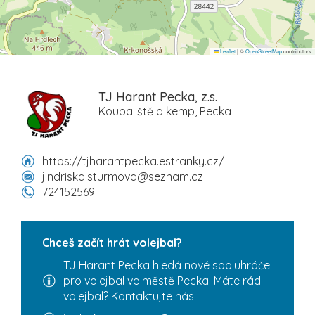
Leaflet
|
©
OpenStreetMap
contributors
TJ Harant Pecka, z.s.
Koupaliště a kemp, Pecka
https://tjharantpecka.estranky.cz/
jindriska.sturmova@seznam.cz
724152569
Chceš začít hrát volejbal?
TJ Harant Pecka hledá nové spoluhráče
pro volejbal ve městě Pecka. Máte rádi
volejbal? Kontaktujte nás.