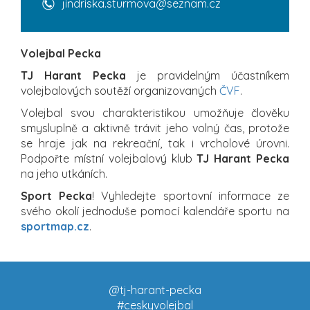
jindriska.sturmova@seznam.cz
Volejbal Pecka
TJ Harant Pecka
je pravidelným účastníkem
volejbalových soutěží organizovaných
ČVF
.
Volejbal svou charakteristikou umožňuje člověku
smysluplně a aktivně trávit jeho volný čas, protože
se hraje jak na rekreační, tak i vrcholové úrovni.
Podpořte místní volejbalový klub
TJ Harant Pecka
na jeho utkáních.
Sport Pecka
! Vyhledejte sportovní informace ze
svého okolí jednoduše pomocí kalendáře sportu na
sportmap.cz
.
@tj-harant-pecka
#ceskyvolejbal