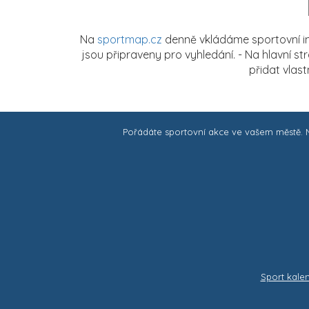
Na
sportmap.cz
denně vkládáme sportovní in
jsou připraveny pro vyhledání. - Na hlavní s
přidat vlas
Pořádáte sportovní akce ve vašem městě.
Sport kale