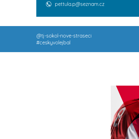
pettula.p@seznam.cz
@tj-sokol-nove-straseci
#ceskyvolejbal