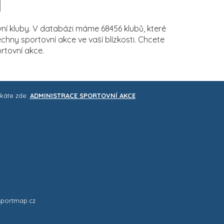
í kluby. V databázi máme 68456 klubů, které
ny sportovní akce ve vaší blízkosti. Chcete
rtovní akce.
skáte zde:
ADMINISTRACE SPORTOVNÍ AKCE
sportmap.cz