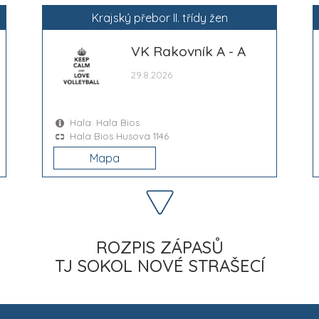
Krajský přebor II. třídy žen
VK Rakovník A - A
29.8.2026
Hala: Hala Bios
Hala Bios Husova 1146
Mapa
ROZPIS ZÁPASŮ
TJ SOKOL NOVÉ STRAŠECÍ