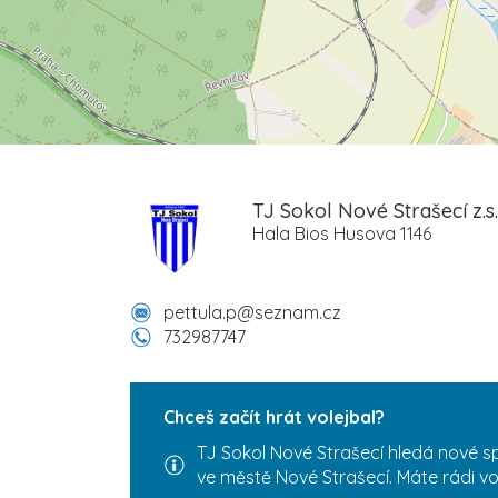
TJ Sokol Nové Strašecí z.s.
Hala Bios Husova 1146
pettula.p@seznam.cz
732987747
Chceš začít hrát volejbal?
TJ Sokol Nové Strašecí hledá nové s
ve městě Nové Strašecí. Máte rádi vo