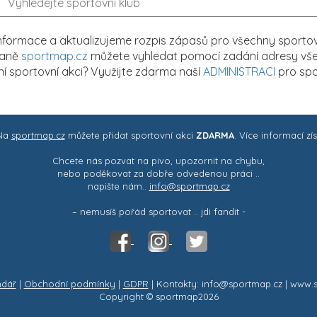
formace a aktualizujeme rozpis zápasů pro všechny sportovn
traně
sportmap.cz
můžete vyhledat pomocí zadání adresy všech
tní sportovní akci? Využijte zdarma naší
ADMINISTRACI
pro spo
 Na
sportmap.cz
můžete přidat sportovní akci
ZDARMA
. Více informací zí
Chcete nás pozvat na pivo, upozornit na chybu,
nebo poděkovat za dobře odvedenou práci ..
napište nám..
info@sportmap.cz
– nemusíš pořád sportovat .. jdi fandit -
ndář
|
Obchodní podmínky
|
GDPR
| Kontakty: info@sportmap.cz | www.
Copyright © sportmap2026