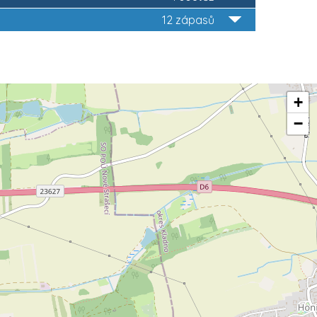
12 zápasů
+
−