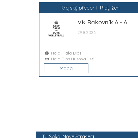
Krajský přebor II. třídy žen
VK Rakovník A - A
29.8.2026
Hala: Hala Bios
Hala Bios Husova 1146
Mapa
TJ Sokol Nové Strašecí