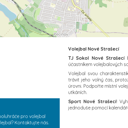
Volejbal Nové Strašecí
TJ Sokol Nové Strašecí
b
účastníkem volejbalových s
Volejbal svou charakterist
trávit jeho volný čas, proto
úrovni. Podpořte místní vole
utkáních.
Sport Nové Strašecí
! Vyh
jednoduše pomocí kalendář
poluhráče pro volejbal
lejbal? Kontaktujte nás.