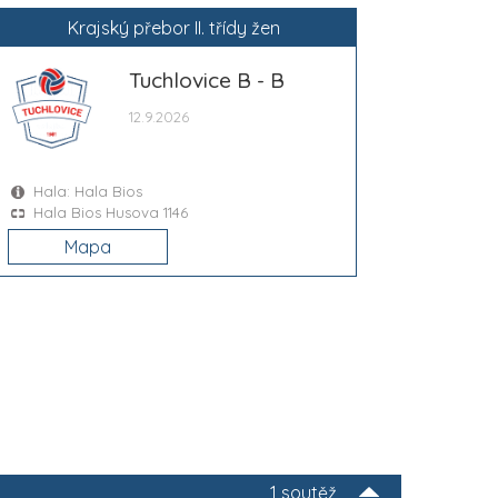
Krajský přebor II. třídy žen
Tuchlovice B - B
12.9.2026
Hala: Hala Bios
Hala Bios Husova 1146
Mapa
1 soutěž