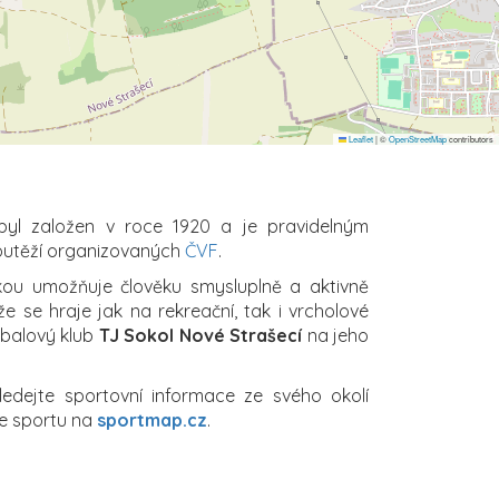
Leaflet
|
©
OpenStreetMap
contributors
yl založen v roce 1920 a je pravidelným
outěží organizovaných
ČVF
.
ikou umožňuje člověku smysluplně a aktivně
že se hraje jak na rekreační, tak i vrcholové
jbalový klub
TJ Sokol Nové Strašecí
na jeho
ledejte sportovní informace ze svého okolí
e sportu na
sportmap.cz
.