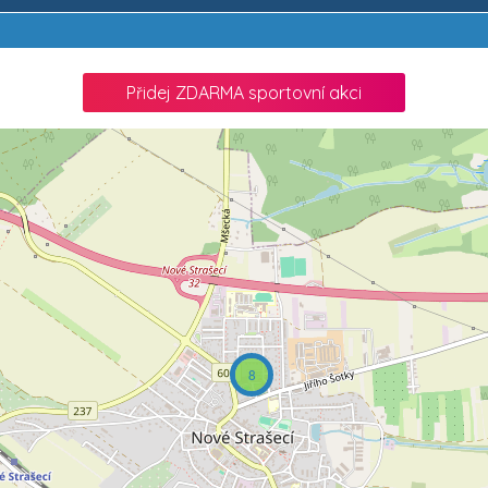
Přidej ZDARMA sportovní akci
8