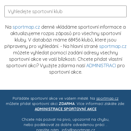
Na
sportmap.cz
denně vkládáme sportovní informace a
aktualizujeme rozpis zápasů pro všechny sportovní
kluby. V databázi máme 68456 klubů, které jsou
připraveny pro vyhledání. - Na hlavní straně
sportmap.cz
můžete vyhledat pomocí zadání adresy všechny
sportovní akce ve vaší blízkosti. Chcete přidat vlastní
sportovní akci? Využijte zdarma naší
ADMINISTRACI
pro
sportovní akce.
Pořádáte sportovní akce ve vašem městě. Na
sportmap.cz
můžete přidat sportovní akci
ZDARMA
. Více informací získáte zde:
ADMINISTRACE SPORTOVNÍ AKCE
Chcete nás pozvat na pivo, upozornit na chybu,
nebo poděkovat za dobře odvedenou práci ..
napište nám..
info@sportmap.cz