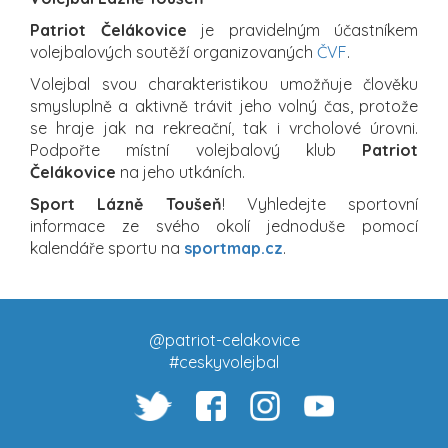
Patriot Čelákovice
je pravidelným účastníkem
volejbalových soutěží organizovaných
ČVF
.
Volejbal svou charakteristikou umožňuje člověku
smysluplně a aktivně trávit jeho volný čas, protože
se hraje jak na rekreační, tak i vrcholové úrovni.
Podpořte místní volejbalový klub
Patriot
Čelákovice
na jeho utkáních.
Sport Lázně Toušeň
! Vyhledejte sportovní
informace ze svého okolí jednoduše pomocí
kalendáře sportu na
sportmap.cz
.
@patriot-celakovice
#ceskyvolejbal