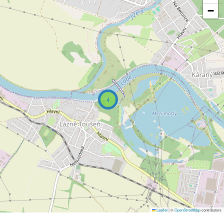
−
4
Leaflet
|
©
OpenStreetMap
contributors