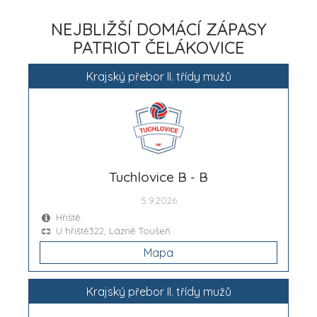
NEJBLIŽŠÍ DOMÁCÍ ZÁPASY
PATRIOT ČELÁKOVICE
Krajský přebor II. třídy mužů
Tuchlovice B - B
5.9.2026
Hřiště:
U hřiště322, Lázně Toušeň
Mapa
Krajský přebor II. třídy mužů