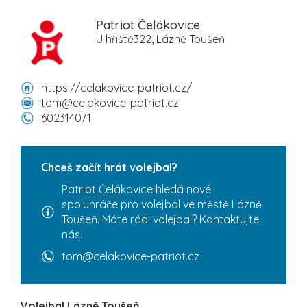
Patriot Čelákovice
U hřiště322, Lázně Toušeň
https://celakovice-patriot.cz/
tom@celakovice-patriot.cz
602314071
Chceš začít hrát volejbal?
Patriot Čelákovice hledá nové
spoluhráče pro volejbal ve městě Lázně
Toušeň. Máte rádi volejbal? Kontaktujte
nás.
tom@celakovice-patriot.cz
Volejbal Lázně Toušeň