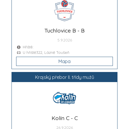
Tuchlovice B - B
5.9.2026
Hřiště:
U hřiště322, Lázně Toušeň
Mapa
Krajský přebor II. třídy mužů
Kolín C - C
26.9.2026