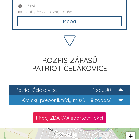
Hřiště:
U hřiště322, Lázně Toušeň
Mapa
ROZPIS ZÁPASŮ
PATRIOT ČELÁKOVICE
Patriot Čelákovice
1 soutěž
Krajský přebor II. třídy mužů
8 zápasů
Přidej ZDARMA sportovní akci
+