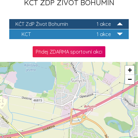
KČT ZDP ŽIVOT BOHUMÍN
KČT ZdP Život Bohumín
1 akce
KCT
1 akce
Přidej ZDARMA sportovní akci
+
−