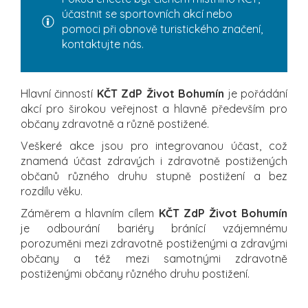
účastnit se sportovních akcí nebo
pomoci při obnově turistického značení,
kontaktujte nás.
Hlavní činností
KČT ZdP Život Bohumín
je pořádání
akcí pro širokou veřejnost a hlavně především pro
občany zdravotně a různě postižené.
Veškeré akce jsou pro integrovanou účast, což
znamená účast zdravých i zdravotně postižených
občanů různého druhu stupně postižení a bez
rozdílu věku.
Záměrem a hlavním cílem
KČT ZdP Život Bohumín
je odbourání bariéry bránící vzájemnému
porozuměni mezi zdravotně postiženými a zdravými
občany a též mezi samotnými zdravotně
postiženými občany různého druhu postižení.