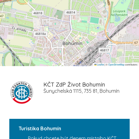
Leaflet
|
©
OpenStreetMap
contributors
KČT ZdP Život Bohumín
Šunychelská 1115, 735 81, Bohumín
Turistika Bohumín
Pokud chcete být členem místního KČT,