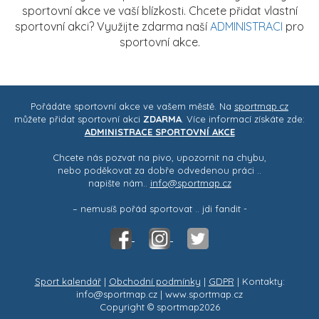
sportovní akce ve vaší blízkosti. Chcete přidat vlastní
sportovní akci? Využijte zdarma naší
ADMINISTRACI
pro
sportovní akce.
Pořádáte sportovní akce ve vašem městě. Na
sportmap.cz
můžete přidat sportovní akci
ZDARMA
. Více informací získáte zde:
ADMINISTRACE SPORTOVNÍ AKCE
Chcete nás pozvat na pivo, upozornit na chybu,
nebo poděkovat za dobře odvedenou práci ..
napište nám..
info@sportmap.cz
– nemusíš pořád sportovat .. jdi fandit -
Sport kalendář
|
Obchodní podmínky
|
GDPR
| Kontakty:
info@sportmap.cz | www.sportmap.cz
Copyright © sportmap2026