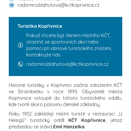
radomira.blahutova@kctkoprivnice.cz
Turistika Kopřivnice
Pokud chcete být členem místního KČT,
účastnit se sportovních akcí nebo
pomoci při obnově turistického značení,
kontaktujte nás.
radomira.blahutova@kctkoprivnice.cz
Historie turistiky v Kopřivnici začíná založením KČT
ve Štramberku v roce 1895. Obyvatelé města
Kopřivnice vstoupili do tohoto turistického oddílu,
kde tvořili skoro polovinu členské základny.
Roku 1932 zakládají místní turisté v restauraci „U
Heisigů“ turistický oddíl
KČT Kopřivnice
, jehož
předsedou se stává
Emil Hanzelka
.