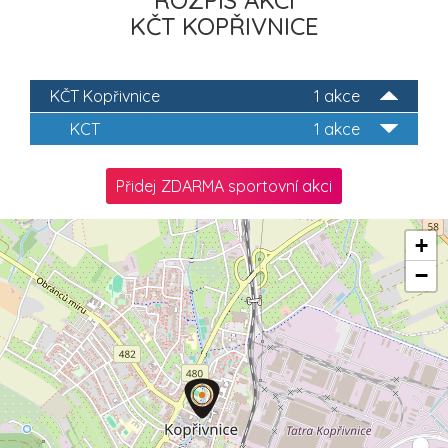
ROZPIS AKCÍ
KČT KOPŘIVNICE
KČT Kopřivnice
1 akce
KCT
1 akce
Přidej ZDARMA sportovní akci
+
−