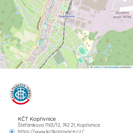
Leaflet
|
©
OpenStreetMap
contributors
KČT Kopřivnice
Štefánikova 1163/12, 742 21, Kopřivnice
https://www.kctkoprivnice.cz/