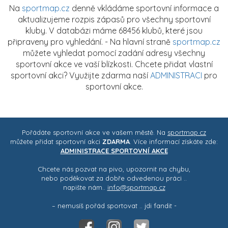
Na
sportmap.cz
denně vkládáme sportovní informace a
aktualizujeme rozpis zápasů pro všechny sportovní
kluby. V databázi máme 68456 klubů, které jsou
připraveny pro vyhledání. - Na hlavní straně
sportmap.cz
můžete vyhledat pomocí zadání adresy všechny
sportovní akce ve vaší blízkosti. Chcete přidat vlastní
sportovní akci? Využijte zdarma naší
ADMINISTRACI
pro
sportovní akce.
Pořádáte sportovní akce ve vašem městě. Na
sportmap.cz
můžete přidat sportovní akci
ZDARMA
. Více informací získáte zde:
ADMINISTRACE SPORTOVNÍ AKCE
Chcete nás pozvat na pivo, upozornit na chybu,
nebo poděkovat za dobře odvedenou práci ..
napište nám..
info@sportmap.cz
– nemusíš pořád sportovat .. jdi fandit -