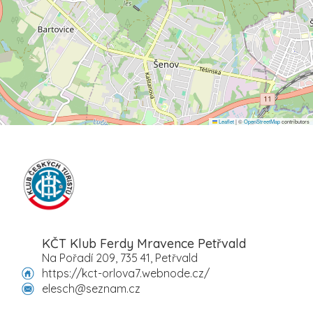
Leaflet
|
©
OpenStreetMap
contributors
KČT Klub Ferdy Mravence Petřvald
Na Pořadí 209, 735 41, Petřvald
https://kct-orlova7.webnode.cz/
elesch@seznam.cz