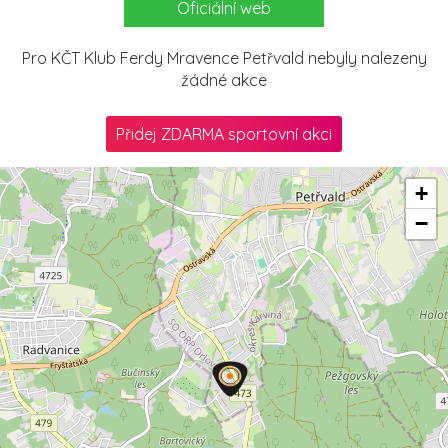
Oficiální web
Pro KČT Klub Ferdy Mravence Petřvald nebyly nalezeny
žádné akce
Přidej ZDARMA sportovní akci
+
−