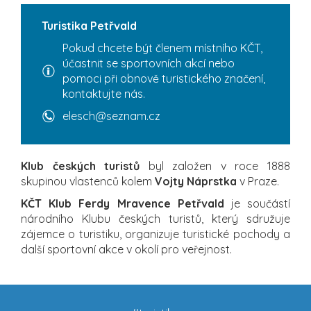
Turistika Petřvald
Pokud chcete být členem místního KČT,
účastnit se sportovních akcí nebo
pomoci při obnově turistického značení,
kontaktujte nás.
elesch@seznam.cz
Klub českých turistů
byl založen v roce 1888
skupinou vlastenců kolem
Vojty Náprstka
v Praze.
KČT Klub Ferdy Mravence Petřvald
je součástí
národního Klubu českých turistů, který sdružuje
zájemce o turistiku, organizuje turistické pochody a
další sportovní akce v okolí pro veřejnost.