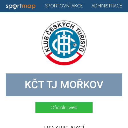
SPORTOVNÍ AKCE
ADMINISTRACE
KČT TJ MOŘKOV
Oficiální web