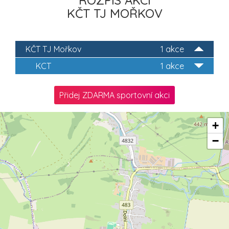
ROZPIS AKCÍ
KČT TJ MOŘKOV
KČT TJ Mořkov
1 akce
KCT
1 akce
Přidej ZDARMA sportovní akci
+
−