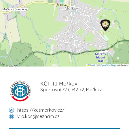
Leaflet
|
©
OpenStreetMap
contributors
KČT TJ Mořkov
Sportovní 723, 742 72, Mořkov
https://kctmorkov.cz/
vila.kas@seznam.cz