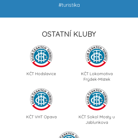
#turistika
OSTATNÍ KLUBY
KČT Hodslavice
KČT Lokomotiva
Frýdek-Místek
KČT VHT Opava
KČT Sokol Mosty u
Jablunkova