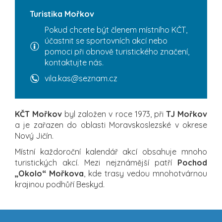
Turistika Mořkov
Pokud chcete být členem místního KČT,
účastnit se sportovních akcí nebo
pomoci při obnově turistického značení,
kontaktujte nás.
vila.kas@seznam.cz
KČT Mořkov
byl založen v roce 1973, při
TJ Mořkov
a je zařazen do oblasti Moravskoslezské v okrese
Nový Jičín.
Místní každoroční kalendář akcí obsahuje mnoho
turistických akcí. Mezi nejznámější patří
Pochod
„Okolo“ Mořkova
, kde trasy vedou mnohotvárnou
krajinou podhůří Beskyd.