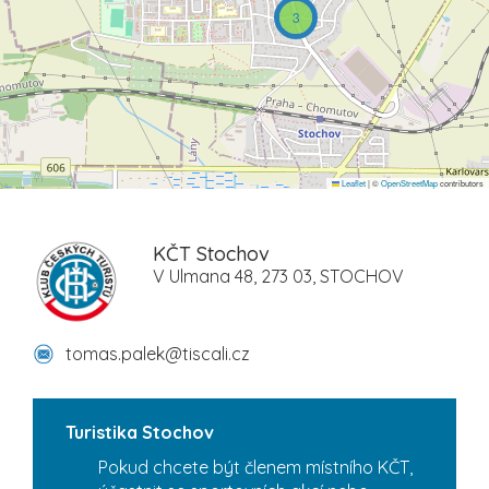
3
Leaflet
|
©
OpenStreetMap
contributors
KČT Stochov
V Ulmana 48, 273 03, STOCHOV
tomas.palek@tiscali.cz
Turistika Stochov
Pokud chcete být členem místního KČT,