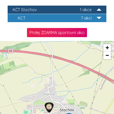
KČT Stochov
1 akce
KCT
7 akcí
Přidej ZDARMA sportovní akci
+
−