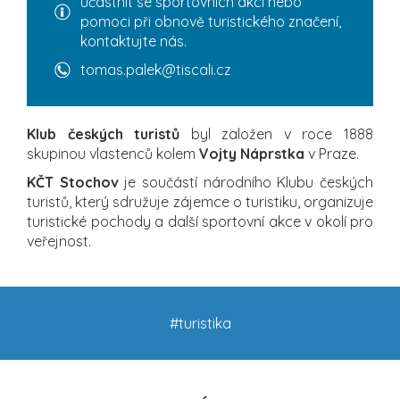
účastnit se sportovních akcí nebo
pomoci při obnově turistického značení,
kontaktujte nás.
tomas.palek@tiscali.cz
Klub českých turistů
byl založen v roce 1888
skupinou vlastenců kolem
Vojty Náprstka
v Praze.
KČT Stochov
je součástí národního Klubu českých
turistů, který sdružuje zájemce o turistiku, organizuje
turistické pochody a další sportovní akce v okolí pro
veřejnost.
#turistika