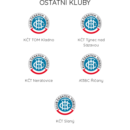
OSTATNÍ KLUBY
KČT TOM Kladno
KČT Týnec nad
Sázavou
KČT Neratovice
A13BC Říčany
KČT Slaný