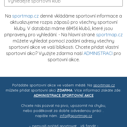
Na
sportmap.cz
denně vkládáme sportovní informace a
aktualizujeme rozpis zápasů pro všechny sportovní
kluby. V databázi máme 68456 klubů, které jsou
připraveny pro vyhledání. - Na hlavní straně
sportmap.cz
můžete vyhledat pomocí zadání adresy všechny
sportovní akce ve vaší blízkosti. Chcete přidat vlastní
sportovní akci? Využijte zdarma naší
ADMINISTRACI
pro
sportovní akce.
Pořádáte sportovní akce ve vašem městě. Na
sportmap.cz
můžete přidat sportovní akci
ZDARMA
. Více informací získáte zde:
ADMINISTRACE SPORTOVNÍ AKCE
Chcete nás pozvat na pivo, upozornit na chybu,
nebo poděkovat za dobře odvedenou práci ..
napište nám..
info@sportmap.cz
– nemusíš pořád sportovat .. jdi fandit -