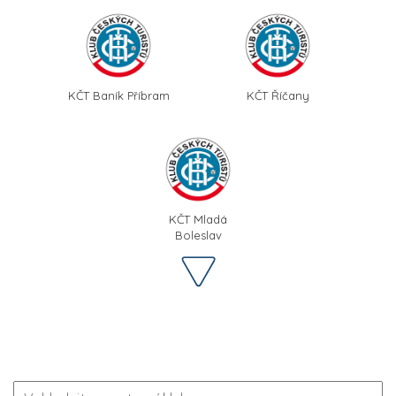
KČT Baník Příbram
KČT Říčany
KČT Mladá
Boleslav