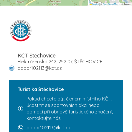
Leaflet
|
©
OpenStreetMap
contributors
KČT Štěchovice
Elektrárenská 242, 252 07, ŠTĚCHOVICE
odbor.102113@kct.cz
Turistika Štěchovice
Pokud chcete být členem místního KČT,
účastnit se sportovních akcí nebo
pomoci při obnově turistického značení,
kontaktujte nás.
odbor.102113@kct.cz