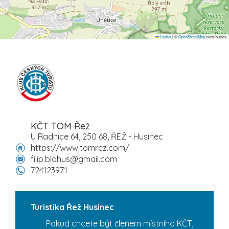
Leaflet
|
©
OpenStreetMap
contributors
KČT TOM Řež
U Radnice 64, 250 68, ŘEŽ - Husinec
https://www.tomrez.com/
filip.blahus@gmail.com
724123971
Turistika Řež Husinec
Pokud chcete být členem místního KČT,