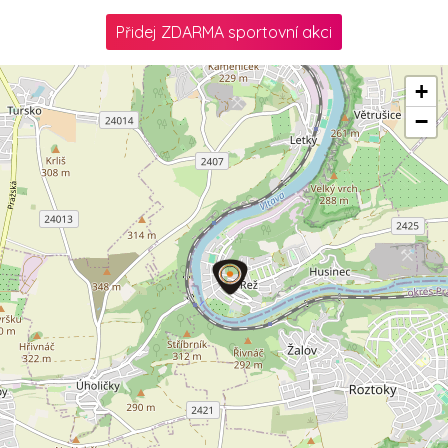
Přidej ZDARMA sportovní akci
+
−