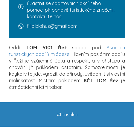
účastnit se sportovních akcí nebo
pomoci při obnově turistického značení,
kontaktujte nás.
filip.blahus@gmail.com
Oddíl
TOM 5101 Řež
spadá pod
Asociaci
turistických oddílů mládeže
. Hlavním posláním oddílu
v Řeži je vzájemná úcta a respekt, a v přístupu a
chování jít příkladem ostatním. Samozřejmostí je
kdykoliv to jde, vyrazit do přírody, uvědomit si vlastní
malinkatost. Místním pokladem
KČT TOM Řež
je
čtrnáctidenní letní tábor.
#turistika