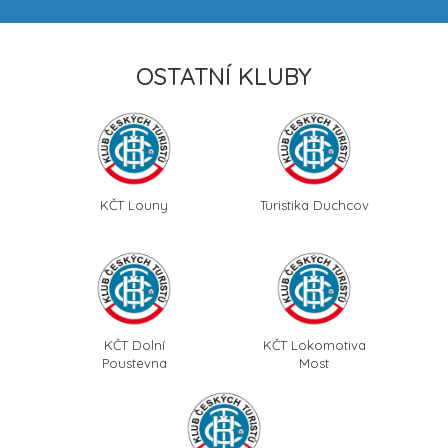
OSTATNÍ KLUBY
KČT Louny
Turistika Duchcov
KČT Dolní
KČT Lokomotiva
Poustevna
Most