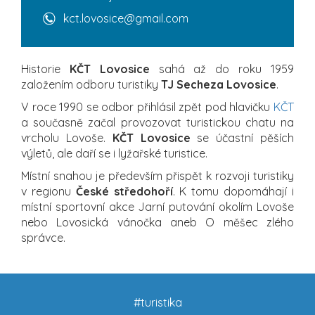
kct.lovosice@gmail.com
Historie
KČT Lovosice
sahá až do roku 1959
založením odboru turistiky
TJ Secheza Lovosice
.
V roce 1990 se odbor přihlásil zpět pod hlavičku
KČT
a současně začal provozovat turistickou chatu na
vrcholu Lovoše.
KČT Lovosice
se účastní pěších
výletů, ale daří se i lyžařské turistice.
Místní snahou je především přispět k rozvoji turistiky
v regionu
České středohoří
. K tomu dopomáhají i
místní sportovní akce Jarní putování okolím Lovoše
nebo Lovosická vánočka aneb O měšec zlého
správce.
#turistika