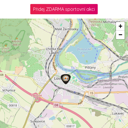
Přidej ZDARMA sportovní akci
+
−