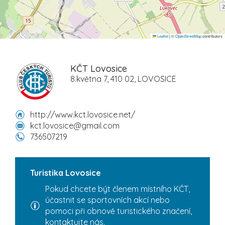
Leaflet
|
©
OpenStreetMap
contributors
KČT Lovosice
8.května 7, 410 02, LOVOSICE
http://www.kct.lovosice.net/
kct.lovosice@gmail.com
736507219
Turistika Lovosice
Pokud chcete být členem místního KČT,
účastnit se sportovních akcí nebo
pomoci při obnově turistického značení,
kontaktujte nás.