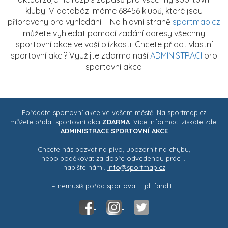
kluby. V databázi máme 68456 klubů, které jsou
připraveny pro vyhledání. - Na hlavní straně
sportmap.cz
můžete vyhledat pomocí zadání adresy všechny
sportovní akce ve vaší blízkosti. Chcete přidat vlastní
sportovní akci? Využijte zdarma naší
ADMINISTRACI
pro
sportovní akce.
Pořádáte sportovní akce ve vašem městě. Na
sportmap.cz
můžete přidat sportovní akci
ZDARMA
. Více informací získáte zde:
ADMINISTRACE SPORTOVNÍ AKCE
Chcete nás pozvat na pivo, upozornit na chybu,
nebo poděkovat za dobře odvedenou práci ..
napište nám..
info@sportmap.cz
– nemusíš pořád sportovat .. jdi fandit -