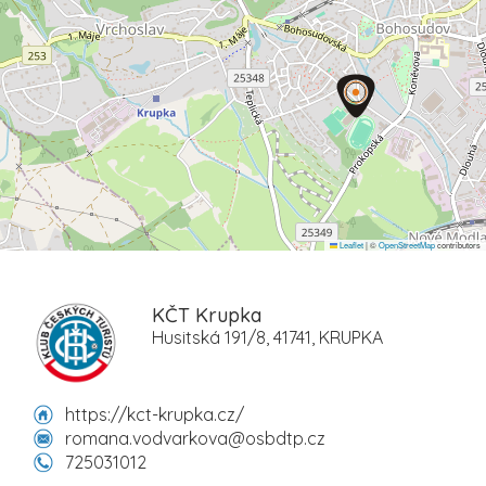
Leaflet
|
©
OpenStreetMap
contributors
KČT Krupka
Husitská 191/8, 41741, KRUPKA
https://kct-krupka.cz/
romana.vodvarkova@osbdtp.cz
725031012