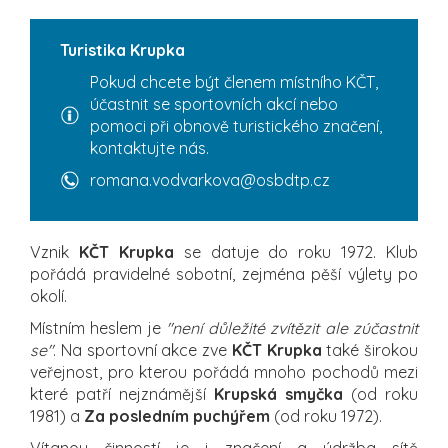
Turistika Krupka
Pokud chcete být členem místního KČT,
účastnit se sportovních akcí nebo
pomoci při obnově turistického značení,
kontaktujte nás.
romana.vodvarkova@osbdtp.cz
Vznik
KČT Krupka
se datuje do roku 1972. Klub
pořádá pravidelné sobotní, zejména pěší výlety po
okolí.
Místním heslem je
"není důležité zvítězit ale zúčastnit
se"
. Na sportovní akce zve
KČT Krupka
také širokou
veřejnost, pro kterou pořádá mnoho pochodů mezi
které patří nejznámější
Krupská smyčka
(od roku
1981) a
Za posledním puchýřem
(od roku 1972).
Vítanou činností je i značení a údržba sítě