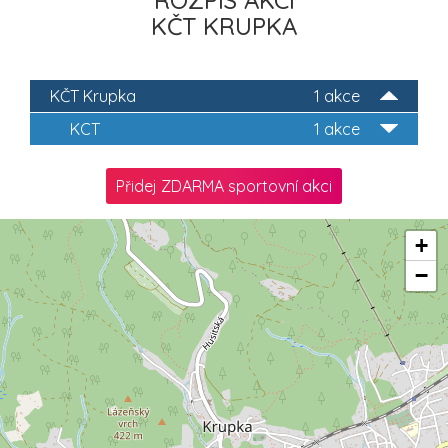
ROZPIS AKCÍ
KČT KRUPKA
KČT Krupka
1 akce
KCT
1 akce
Přidej ZDARMA sportovní akci
+
−