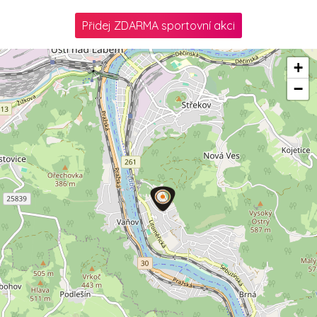
Přidej ZDARMA sportovní akci
+
−