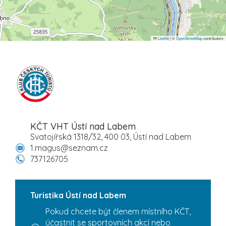
Leaflet
|
©
OpenStreetMap
contributors
KČT VHT Ústí nad Labem
Svatojířská 1318/32, 400 03, Ústí nad Labem
1.magus@seznam.cz
737126705
Turistika Ústí nad Labem
Pokud chcete být členem místního KČT,
účastnit se sportovních akcí nebo