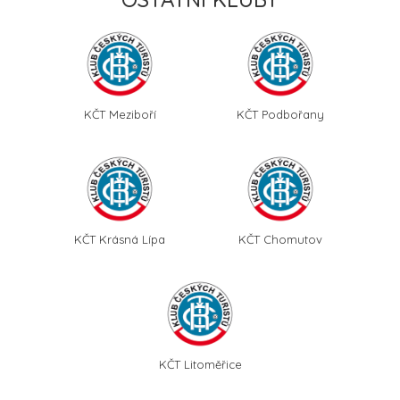
KČT Meziboří
KČT Podbořany
KČT Krásná Lípa
KČT Chomutov
KČT Litoměřice