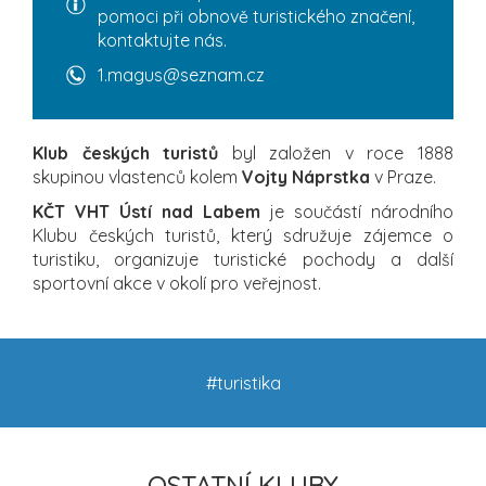
pomoci při obnově turistického značení,
kontaktujte nás.
1.magus@seznam.cz
Klub českých turistů
byl založen v roce 1888
skupinou vlastenců kolem
Vojty Náprstka
v Praze.
KČT VHT Ústí nad Labem
je součástí národního
Klubu českých turistů, který sdružuje zájemce o
turistiku, organizuje turistické pochody a další
sportovní akce v okolí pro veřejnost.
#turistika
OSTATNÍ KLUBY