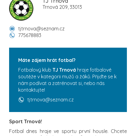
TJ Trnová
Trnová 209, 33013
tjtrnova@seznam.cz
775678883
Máte zájem hrát fotbal?
Fotbalový klub
TJ Trnová
hraje fotbalové
soutěže v kategorii mužů a žáků. Přijďte se k
nám podívat a zatrénovat si, nebo nás
kontaktujte!
tjtrnova@seznam.cz
Sport Trnová!
Fotbal dnes hraje ve sportu první housle. Chcete