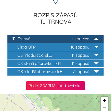
ROZPIS ZÁPASŮ
TJ TRNOVÁ
TJ Trnová
4 soutěže
8.liga OPM
10 zápasů
OS mladší žáci sk.B
11 zápasů
OS starší přípravka sk.B
11 zápasů
OS mladší přípravka sk.B
7 zápasů
Přidej ZDARMA sportovní akci
+
−