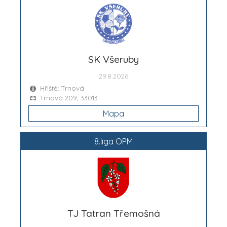
SK Všeruby
29.8.2026
Hřiště: Trnová
Trnová 209, 33013
Mapa
8.liga OPM
TJ Tatran Třemošná