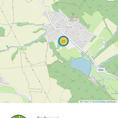
20
Leaflet
|
©
OpenStreetMap
contributors