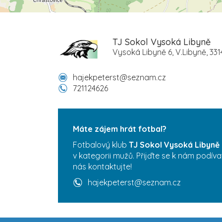
TJ Sokol Vysoká Libyně
Vysoká Libyně 6, V.Libyně, 331
hajekpeterst@seznam.cz
721124626
Máte zájem hrát fotbal?
Fotbalový klub
TJ Sokol Vysoká Libyně
v kategorii mužů. Přijďte se k nám podíva
nás kontaktujte!
hajekpeterst@seznam.cz