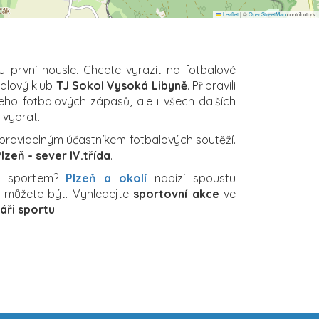
Leaflet
|
©
OpenStreetMap
contributors
u první housle. Chcete vyrazit na fotbalové
balový klub
TJ Sokol Vysoká Libyně
. Připravili
eho fotbalových zápasů, ale i všech dalších
i vybrat.
pravidelným účastníkem fotbalových soutěží.
lzeň - sever IV.třída
.
za sportem?
Plzeň a okolí
nabízí spoustu
ch můžete být. Vyhledejte
sportovní akce
ve
áři sportu
.