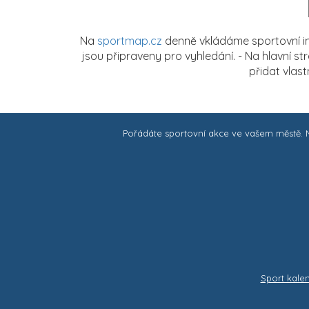
Na
sportmap.cz
denně vkládáme sportovní in
jsou připraveny pro vyhledání. - Na hlavní s
přidat vlas
Pořádáte sportovní akce ve vašem městě.
Sport kale