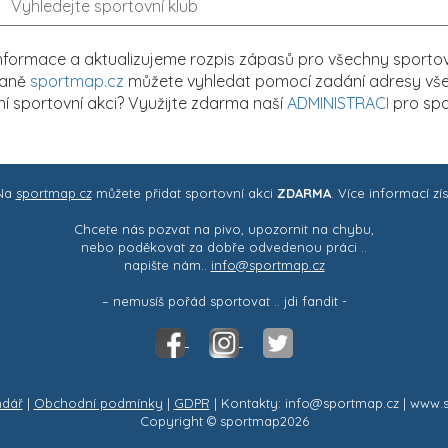
formace a aktualizujeme rozpis zápasů pro všechny sportovn
traně
sportmap.cz
můžete vyhledat pomocí zadání adresy všech
tní sportovní akci? Využijte zdarma naší
ADMINISTRACI
pro spo
 Na
sportmap.cz
můžete přidat sportovní akci
ZDARMA
. Více informací zí
Chcete nás pozvat na pivo, upozornit na chybu,
nebo poděkovat za dobře odvedenou práci ..
napište nám..
info@sportmap.cz
– nemusíš pořád sportovat .. jdi fandit -
ndář
|
Obchodní podmínky
|
GDPR
| Kontakty: info@sportmap.cz | www.
Copyright © sportmap2026