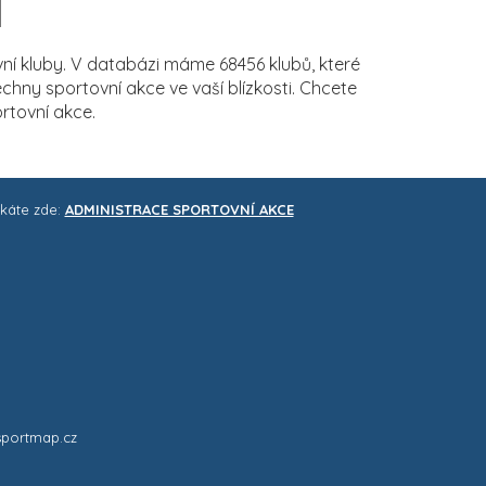
í kluby. V databázi máme 68456 klubů, které
ny sportovní akce ve vaší blízkosti. Chcete
rtovní akce.
skáte zde:
ADMINISTRACE SPORTOVNÍ AKCE
sportmap.cz