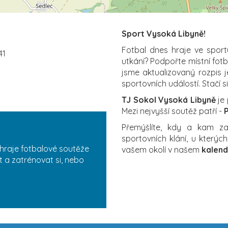
Sport Vysoká Libyně!
Fotbal dnes hraje ve sport
41
utkání? Podpořte místní fot
jsme aktualizovaný rozpis j
sportovních událostí. Stačí s
TJ Sokol Vysoká Libyně
je 
Mezi nejvyšší soutěž patří -
P
Přemýšlíte, kdy a kam 
sportovních klání, u který
hraje fotbalové soutěže
vašem okolí v našem
kalend
t a zatrénovat si, nebo