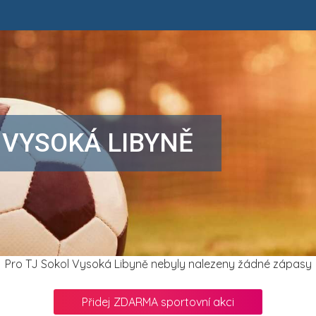
 VYSOKÁ LIBYNĚ
Pro TJ Sokol Vysoká Libyně nebyly nalezeny žádné zápasy
Přidej ZDARMA sportovní akci