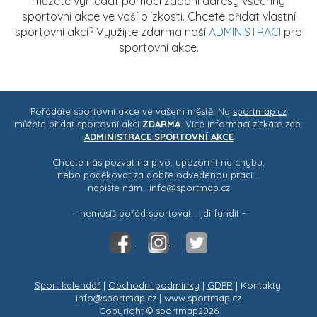
můžete vyhledat pomocí zadání adresy všechny
sportovní akce ve vaší blízkosti. Chcete přidat vlastní
sportovní akci? Využijte zdarma naší
ADMINISTRACI
pro
sportovní akce.
Pořádáte sportovní akce ve vašem městě. Na
sportmap.cz
můžete přidat sportovní akci
ZDARMA
. Více informací získáte zde:
ADMINISTRACE SPORTOVNÍ AKCE
Chcete nás pozvat na pivo, upozornit na chybu,
nebo poděkovat za dobře odvedenou práci ..
napište nám..
info@sportmap.cz
– nemusíš pořád sportovat .. jdi fandit -
Sport kalendář
|
Obchodní podmínky
|
GDPR
| Kontakty:
info@sportmap.cz | www.sportmap.cz
Copyright © sportmap2026