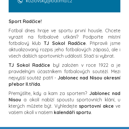
kozlovsky@batima.cz
Sport Radčice!
Fotbal dnes hraje ve sportu první housle. Chcete
vyrazit na fotbalové utkání? Podpořte místní
fotbalový klub
TJ Sokol Radčice
. Připravili jsme
aktualizovaný rozpis jeho fotbalových zápasů, ale i
všech dalších sportovních událostí. Stačí si vybrat.
TJ Sokol Radčice
byl založen v roce 1922 a je
pravidelným účastníkem fotbalových soutěží. Mezi
nejvyšší soutěž patří -
Jablonec nad Nisou okresní
přebor II.třída
.
Přemýšlíte, kdy a kam za sportem?
Jablonec nad
Nisou
a okolí nabízí spoustu sportovních klání, u
kterých můžete být. Vyhledejte
sportovní akce
ve
vašem okolí v našem
kalendáři sportu
.