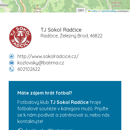
Leaflet
|
©
OpenStreetMap
contributors
TJ Sokol Radčice
Radčice, Železný Brod, 46822
http://www.sokolradcice.cz/
kozlovsky@batima.cz
602102622
Máte zájem hrát fotbal?
Fotbalový klub
TJ Sokol Radčice
hraje
fotbalové soutěže v kategorii mužů. Přijďte
se k nám podívat a zatrénovat si, nebo nás
kontaktujte!