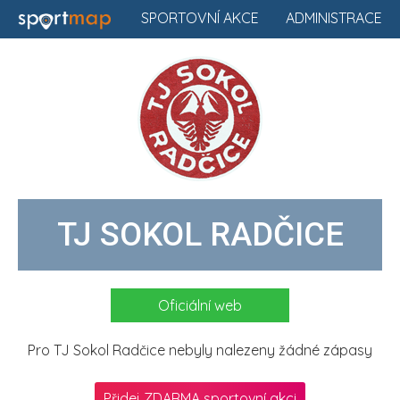
SPORTOVNÍ AKCE
ADMINISTRACE
TJ SOKOL RADČICE
Oficiální web
Pro TJ Sokol Radčice nebyly nalezeny žádné zápasy
Přidej ZDARMA sportovní akci