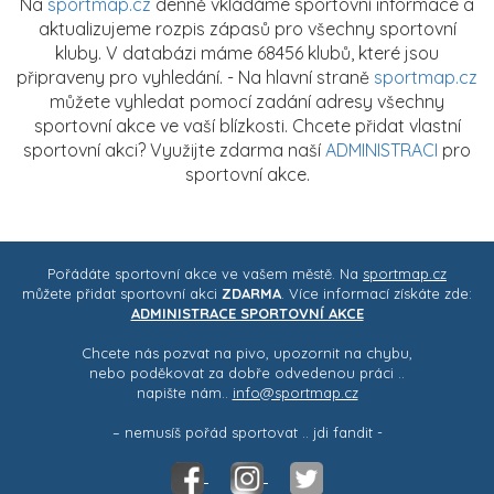
Na
sportmap.cz
denně vkládáme sportovní informace a
aktualizujeme rozpis zápasů pro všechny sportovní
kluby. V databázi máme 68456 klubů, které jsou
připraveny pro vyhledání. - Na hlavní straně
sportmap.cz
můžete vyhledat pomocí zadání adresy všechny
sportovní akce ve vaší blízkosti. Chcete přidat vlastní
sportovní akci? Využijte zdarma naší
ADMINISTRACI
pro
sportovní akce.
Pořádáte sportovní akce ve vašem městě. Na
sportmap.cz
můžete přidat sportovní akci
ZDARMA
. Více informací získáte zde:
ADMINISTRACE SPORTOVNÍ AKCE
Chcete nás pozvat na pivo, upozornit na chybu,
nebo poděkovat za dobře odvedenou práci ..
napište nám..
info@sportmap.cz
– nemusíš pořád sportovat .. jdi fandit -