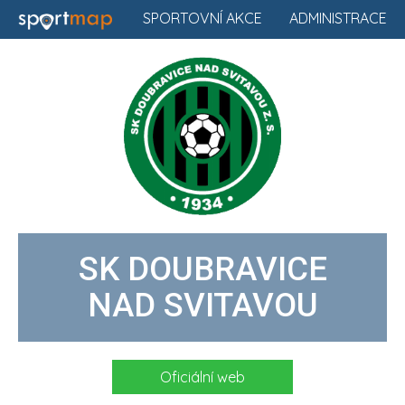
SPORTOVNÍ AKCE
ADMINISTRACE
SK DOUBRAVICE
NAD SVITAVOU
Oficiální web