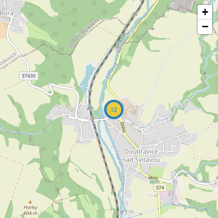
+
−
12