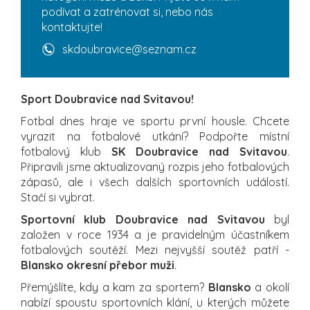
podívat a zatrénovat si, nebo nás
kontaktujte!
skdoubravice@seznam.cz
Sport Doubravice nad Svitavou!
Fotbal dnes hraje ve sportu první housle. Chcete
vyrazit na fotbalové utkání? Podpořte místní
fotbalový klub
SK Doubravice nad Svitavou
.
Připravili jsme aktualizovaný rozpis jeho fotbalových
zápasů, ale i všech dalších sportovních událostí.
Stačí si vybrat.
Sportovní klub Doubravice nad Svitavou
byl
založen v roce 1934 a je pravidelným účastníkem
fotbalových soutěží. Mezi nejvyšší soutěž patří -
Blansko okresní přebor muži
.
Přemýšlíte, kdy a kam za sportem?
Blansko
a okolí
nabízí spoustu sportovních klání, u kterých můžete