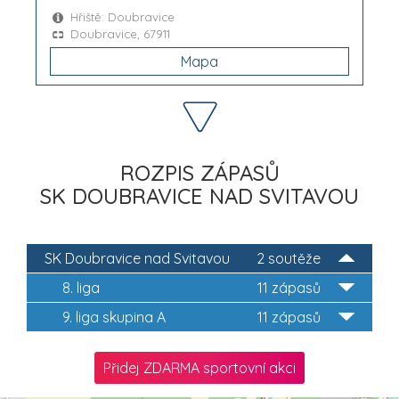
Hřiště: Doubravice
Doubravice, 67911
Mapa
ROZPIS ZÁPASŮ
SK DOUBRAVICE NAD SVITAVOU
SK Doubravice nad Svitavou
2 soutěže
8. liga
11 zápasů
9. liga skupina A
11 zápasů
Přidej ZDARMA sportovní akci