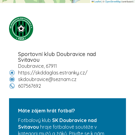
Leaflet
|
©
OpenStreetMap
contributors
Sportovní klub Doubravice nad
Svitavou
Doubravice, 67911
https://skddaglas.estranky.cz/
skdoubravice@seznam.cz
607567692
Máte zájem hrát fotbal?
Fotbalový klub
SK Doubravice nad
Svitavou
hraje fotbalové soutěže v
kategorii mužů a žáků. Přijďte se k nám