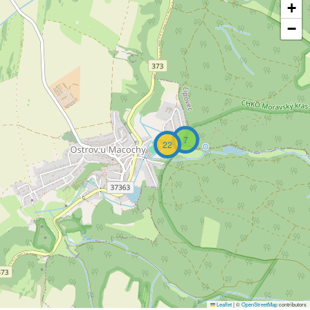
+
−
7
22
Leaflet
|
©
OpenStreetMap
contributors