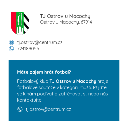
TJ Ostrov u Macochy
Ostrov u Macochy, 67914
tj.ostrov@centrum.cz
724189055
Máte zájem hrát fotbal?
Fotbalový klub
TJ Ostrov u Macochy
hraje
fotbalové soutěže v kategorii mužů. Přijďte
se k nám podívat a zatrénovat si, nebo nás
kontaktujte!
tj.ostrov@centrum.cz