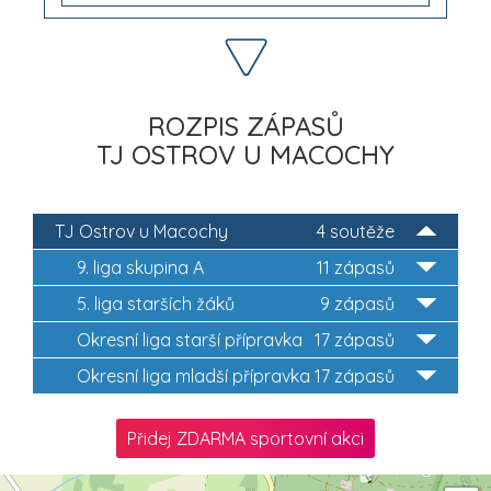
ROZPIS ZÁPASŮ
TJ OSTROV U MACOCHY
TJ Ostrov u Macochy
4 soutěže
9. liga skupina A
11 zápasů
5. liga starších žáků
9 zápasů
Okresní liga starší přípravka
17 zápasů
Okresní liga mladší přípravka
17 zápasů
Přidej ZDARMA sportovní akci