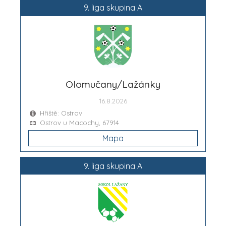
9. liga skupina A
Olomučany/Lažánky
16.8.2026
Hřiště: Ostrov
Ostrov u Macochy, 67914
Mapa
9. liga skupina A