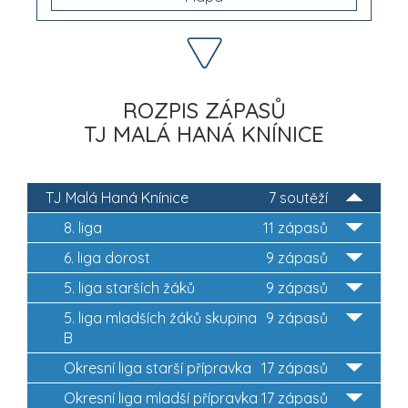
ROZPIS ZÁPASŮ
TJ MALÁ HANÁ KNÍNICE
TJ Malá Haná Knínice
7 soutěží
8. liga
11 zápasů
6. liga dorost
9 zápasů
5. liga starších žáků
9 zápasů
5. liga mladších žáků skupina
9 zápasů
B
Okresní liga starší přípravka
17 zápasů
Okresní liga mladší přípravka
17 zápasů