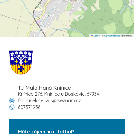
Leaflet
|
©
OpenStreetMap
contributors
TJ Malá Haná Knínice
Knínice 276, Knínice u Boskovic, 67934
frantisek.servus@seznam.cz
607571956
Máte zájem hrát fotbal?