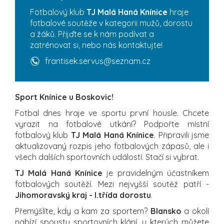
Fotbalový klub
TJ Malá Haná Knínice
hraje
fotbalové soutěže v kategorii mužů, dorostu
a žáků. Přijďte se k nám podívat a
zatrénovat si, nebo nás kontaktujte!
frantisek.servus@seznam.cz
Sport Knínice u Boskovic!
Fotbal dnes hraje ve sportu první housle. Chcete
vyrazit na fotbalové utkání? Podpořte místní
fotbalový klub
TJ Malá Haná Knínice
. Připravili jsme
aktualizovaný rozpis jeho fotbalových zápasů, ale i
všech dalších sportovních událostí. Stačí si vybrat.
TJ Malá Haná Knínice
je pravidelným účastníkem
fotbalových soutěží. Mezi nejvyšší soutěž patří -
Jihomoravský kraj - I.třída dorostu
.
Přemýšlíte, kdy a kam za sportem?
Blansko
a okolí
nabízí spoustu sportovních klání, u kterých můžete