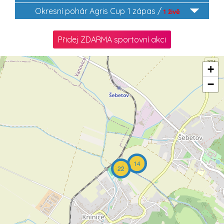
Okresní pohár Agris Cup
1 zápas /
1 živě
Přidej ZDARMA sportovní akci
+
−
14
22