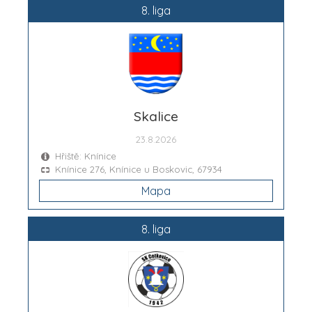
8. liga
Skalice
23.8.2026
Hřiště: Knínice
Knínice 276, Knínice u Boskovic, 67934
Mapa
8. liga